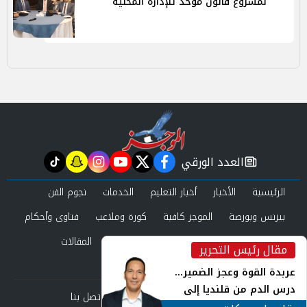
لمشروع قانون مُوّحد للإدارة المحلية
العدد الورقي
tiktok
snapchat
instagram
youtube
twitter
facebook
newspaper
الرئيسية
الأخبار
أخبار التعليم
الخدمات
نجوم الفن
بيزنس وبورصة
الموجز كافية
كورة وملاعب
فتاوى وأحكام
صحة وجمال
عرب وعالم
حوادث ومحاكم
المقالات
مقال رئيس التحرير
inst
العدد الورقي
عربدة القوة وعجز الضمير...
درس الدم من قلنديا إلى
من نحن
سياسة الخصوصية
اتصل بنا
جنوب لبنان