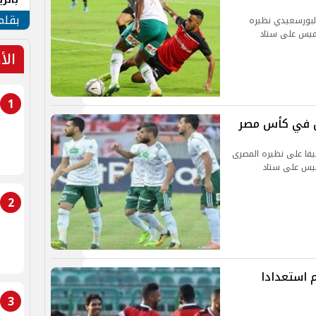
الهو
بقلم
البورسعيدي نظيره
خميس على ستاد
الأ
1
يش في كأس مصر
يفا على نظيره المصرى
ميس على ستاد
2
 استعدادا
3