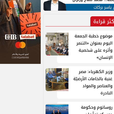
ية في الشارع التركي
 ياسر بركات
كثر قراءة
موضوع خطبة الجمعة
اليوم بعنوان «التنمر
وأثره على شخصية
الإنسان»
وزير الكهرباء: مصر
غنية بالخامات الأرضيّة
والعناصر والمواد
النادرة
روساتوم وحكومة