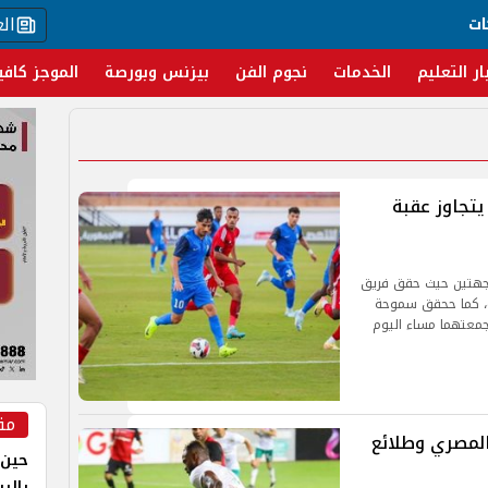
ال
ات
ار التعليم
الخدمات
نجوم الفن
بيزنس وبورصة
الموجز كافي
تجاوز عقبة
اجهتين حيث حقق فريق
ة، كما ححقق سموحة
 المباراة التي جمعتهما مساء اليوم
مق
المصري وطلائع
حين 
بالر