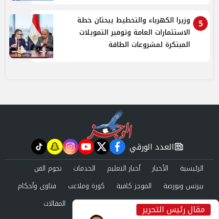
وزيرا الكهرباء والتخطيط يبحثان خطة
5
الاستثمارات العامة وتوفير التمويلات
المبتكرة لمشروعات الطاقة
العدد الورقي
tiktok
snapchat
instagram
youtube
twitter
facebook
newspaper
الرئيسية
الأخبار
أخبار التعليم
الخدمات
نجوم الفن
بيزنس وبورصة
الموجز كافية
كورة وملاعب
فتاوى وأحكام
صحة وجمال
عرب وعالم
حوادث ومحاكم
المقالات
مقال رئيس التحرير
inst