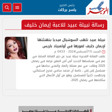
رئيس التحرير
ياسر بركات
رسالة نبيلة عبيد للاعبة إيمان خليف
نبيلة عبيد تلهب السوشيال ميديا بتهنئتها
لإيمان خليف لفوزها في أولمبياد باريس
السبت 10/أغسطس/2024 - 04:53 م
علقت الفنانة القديرة نبيلة عبيد عن دور الفنانة الشابة مي
عمر في مسلسلها الجديد أش أش المقرر عرضه في رمضان
2025 وقالت: مي عمر ممثلة رائعة، وأتمنى نجاحها في
مسلسل إش إش ، خاصة أن محمد سامي مخرج استثنائي،
وتحمّست كثيراً للمسلسل، وهو من أول الأعمال التي
سأتابعها في رمضان 2025.