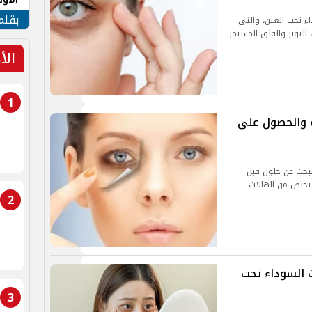
طهر
بقلم
ء تحت العين، والتي
التوتر والقلق المستمر.
الأ
1
ء والحصول على
تبحث عن حلول قبل
لتخلص من الهالات
2
 السوداء تحت
3