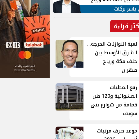
ان
 ياسر بركات
كثر قراءة
لعبة التوازنات الحرجة...
الشرق الأوسط بين
حلف مكة ورياح
طهران
رفع المطبات
العشوائية و120 طن
قمامة من شوارع بنى
سويف
موعد صرف مرتبات