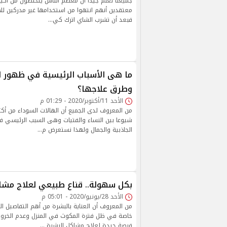
جميعنا نعلم جيدا أن معظم الناس يتخلصون من أكي
معتقدين أنهم انتهوا من استخدامها غير مدركين للا
فبعد أن تشرب الشاي اترك كي…
ما هى الأسباب الرئيسية في ظهور ال
وطرق علاجها؟
الأحد 11/أكتوبر/2020 - 01:29 م
من المعروف لدى الجميع أن الهالات السوداء من أكث
شيوعا بين النساء والفتيات وهى السبب الرئيسي ف
الجاذبية والجمال ولهذا نستعرض م…
بكل سهولة.. قناع طبيعي لعلاج مشا
الأحد 28/يونيو/2020 - 05:01 م
من المعروف أن العناية بالبشرة من أهم التفاصيل ال
خاصة في ظل فترة المكوث في المنزل وعدم الخرو
فرصة جيدة لعلاج مشاكل البشرة …