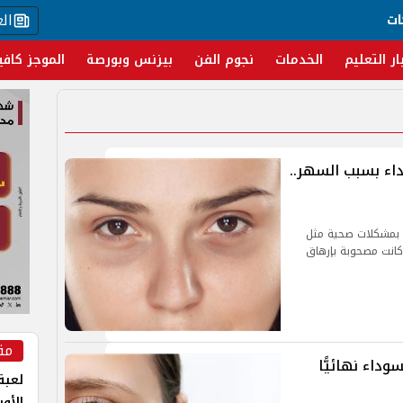
ال
ات
ار التعليم
الخدمات
نجوم الفن
بيزنس وبورصة
الموجز كافي
اء بسبب السهر..
ة بمشكلات صحية مثل
 كانت مصحوبة بإرهاق
مق
داء نهائيًّا
لعبة 
الأو