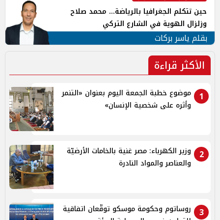
حين تتكلم الجغرافيا بالرياضة... محمد صلاح
وزلزال الهوية في الشارع التركي
بقلم ياسر بركات
الأكثر قراءة
موضوع خطبة الجمعة اليوم بعنوان «التنمر
1
وأثره على شخصية الإنسان»
وزير الكهرباء: مصر غنية بالخامات الأرضيّة
2
والعناصر والمواد النادرة
روساتوم وحكومة موسكو توقّعان اتفاقية
3