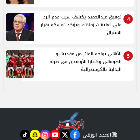
توفيق عبدالحميد يكشف سبب عدم الرد
4
على تعليقات زملائه..ويؤكد تمسكه بقرار
الاعتزال
الأهلي يواجه الفائز من مقديشيو
5
الصومالي وكيتارا الأوغندي في ضربة
البداية بالكونفدرالية
العدد الورقي
tiktok
snapchat
instagram
youtube
twitter
facebook
newspaper