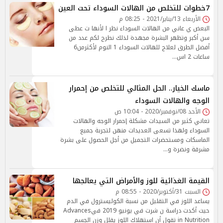
7خطوات للتخلص من الهالات السوداء تحت العين
الأربعاء 13/يناير/2021 - 08:25 م
البعض ي عاني من الهالات السوداء نظر ا لأنها ت عطى
سن أكبر وتظهر البشرة مجهدة لذلك نطرح لكم عدد من
أفضل الطرق لعلاج للهالات السوداء 1 النوم لأكثرمن6
ساعات 2 اس…
ماسك الخيار.. الحل المثالي للتخلص من إحمرار
الوجه والهالات السوداء
الأحد 08/نوفمبر/2020 - 10:04 ص
تعاني كثير من السيدات مشكلة إحمرار الوجه والهالات
السوداء ولهذا تسعى العديدات منهن لتجربة جميع
الماسكات ومستحضرات التجميل من أجل الحصول على بشرة
مشرقة ونضرة و…
القيمة الغذائية للوز والأمراض التي يعالجها
السبت 31/أكتوبر/2020 - 08:55 م
يساعد اللوز في التقليل من نسبة الكوليسترول في الدم
حيث أكدت دراسة ن شرت في يونيو 2019 فيAdvances
in Nutrition تقول أن استهلاك اللوز يقلل وزن الجسم