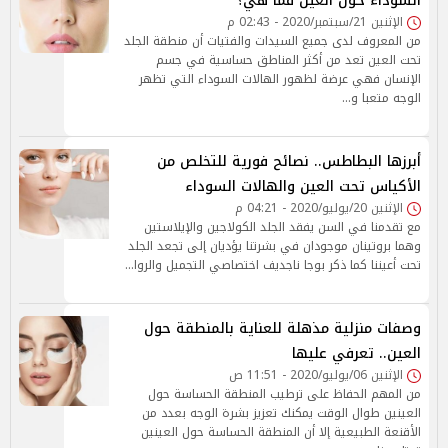
السوداء حول العين فما هي؟
الإثنين 21/سبتمبر/2020 - 02:43 م
من المعروف لدى جميع السيدات والفتيات أن منطقة الجلد
تحت العين تعد من أكثر المناطق حساسية في جسم
الإنسان فهي عرضة لظهور الهالات السوداء التي تظهر
الوجه متعبا و…
أبرزها البطاطس.. نصائح فورية للتخلص من
الأكياس تحت العين والهالات السوداء
الإثنين 20/يوليو/2020 - 04:21 م
مع تقدمنا في السن يفقد الجلد الكولاجين والإيلاستين
وهما بروتينان موجودان في بشرتنا يؤديان إلى تجعد الجلد
تحت أعيننا كما ذكر بوجا ناجديف اختصاصي التجميل والروا…
وصفات منزلية مذهلة للعناية بالمنطقة حول
العين.. تعرفي عليها
الإثنين 06/يوليو/2020 - 11:51 ص
من المهم الحفاظ على ترطيب المنطقة الحساسة حول
العينين طوال الوقت يمكنك تعزيز بشرة الوجه بعدد من
الأقنعة الطبيعية إلا أن المنطقة الحساسة حول العينين