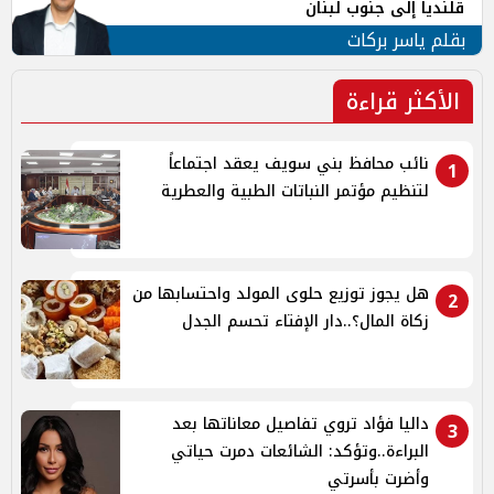
قلنديا إلى جنوب لبنان
بقلم ياسر بركات
الأكثر قراءة
نائب محافظ بني سويف يعقد اجتماعاً
1
لتنظيم مؤتمر النباتات الطبية والعطرية
هل يجوز توزيع حلوى المولد واحتسابها من
2
زكاة المال؟..دار الإفتاء تحسم الجدل
داليا فؤاد تروي تفاصيل معاناتها بعد
3
البراءة..وتؤكد: الشائعات دمرت حياتي
وأضرت بأسرتي