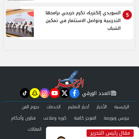
السويدي إلكتريك تكرم خريجي برامجها
5
التدريبية وتواصل الاستثمار في تمكين
الشباب
العدد الورقي
tiktok
snapchat
instagram
youtube
twitter
facebook
newspaper
الرئيسية
الأخبار
أخبار التعليم
الخدمات
نجوم الفن
بيزنس وبورصة
الموجز كافية
كورة وملاعب
فتاوى وأحكام
صحة وجمال
عرب وعالم
حوادث ومحاكم
المقالات
مقال رئيس التحرير
inst