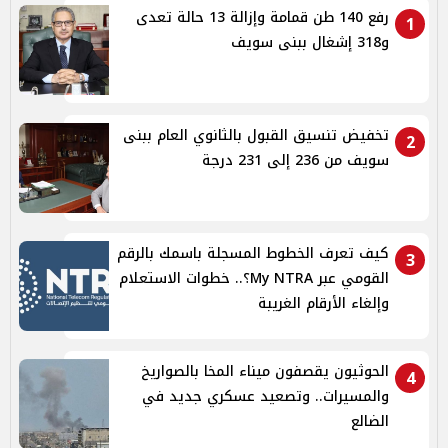
رفع 140 طن قمامة وإزالة 13 حالة تعدى
1
و318 إشغال ببنى سويف
تخفيض تنسيق القبول بالثانوي العام ببنى
2
سويف من 236 إلى 231 درجة
كيف تعرف الخطوط المسجلة باسمك بالرقم
3
القومي عبر My NTRA؟.. خطوات الاستعلام
وإلغاء الأرقام الغريبة
الحوثيون يقصفون ميناء المخا بالصواريخ
4
والمسيرات.. وتصعيد عسكري جديد في
الضالع