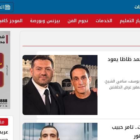
ال
ات
ار التعليم
الخدمات
نجوم الفن
بيزنس وبورصة
الموجز كافي
محمد ظاظا يعود
يوسف، سامي الشيخ،
مقرر عرض الحلقتين
مق
. تامر حبيب
عربد
ور
درس 