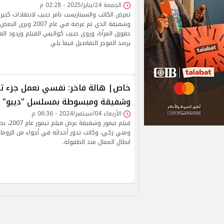
الجمعة 24/يناير/2025 - 02:28 م
تعرض الكاتب والسبناريست تامر حبيب لانتقادات كبير
وشفيقة الذي تم عرضه في عا
حقوق المرأة، وروى حبيب كواليس الفيلم وردود الفع
يرصد الموجز التفاصيل فيما يلي
خاص| هالة فاخر: نفسي نعمل جزء ثان
وشفيقة ومبسوطة بمسلسل "ديبو"
الأربعاء 04/سبتمبر/2024 - 06:36 م
فيلم تيمو
ومني زكي، وكانت تدور أحداثه في أجواء من الروما
ابطال العمال منذ الطفولة.