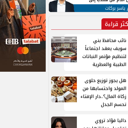
 لبنان
 ياسر بركات
كثر قراءة
نائب محافظ بني
سويف يعقد اجتماعاً
لتنظيم مؤتمر النباتات
الطبية والعطرية
هل يجوز توزيع حلوى
المولد واحتسابها من
زكاة المال؟..دار الإفتاء
تحسم الجدل
داليا فؤاد تروي