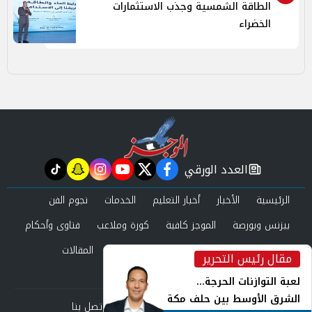
الطاقة الشمسية وجذب الاستثمارات
الخضراء
العدد الورقي
tiktok
snapchat
instagram
youtube
twitter
facebook
newspaper
الرئيسية
الأخبار
أخبار التعليم
الخدمات
نجوم الفن
بيزنس وبورصة
الموجز كافية
كورة وملاعب
فتاوى وأحكام
صحة وجمال
عرب وعالم
حوادث ومحاكم
المقالات
مقال رئيس التحرير
inst
العدد الورقي
لعبة التوازنات الحرجة...
الشرق الأوسط بين حلف مكة
من نحن
سياسة الخصوصية
اتصل بنا