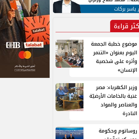
ية في الشارع التركي
 ياسر بركات
كثر قراءة
موضوع خطبة الجمعة
اليوم بعنوان «التنمر
وأثره على شخصية
الإنسان»
وزير الكهرباء: مصر
غنية بالخامات الأرضيّة
والعناصر والمواد
النادرة
روساتوم وحكومة