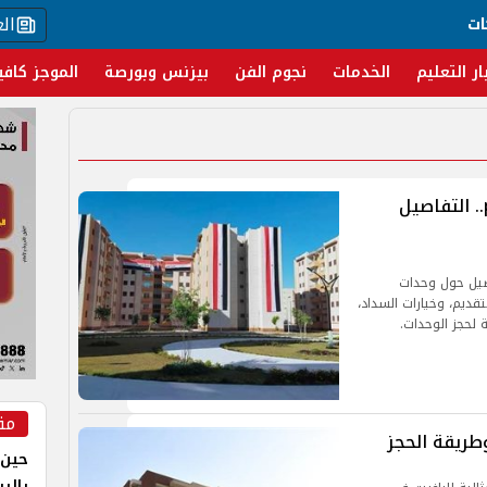
ال
ات
ار التعليم
الخدمات
نجوم الفن
بيزنس وبورصة
الموجز كافي
الآن كراسة شروط جنة مصر 2024 pdf.. التفاصيل
دم كافة التفاصيل حول وحدات
قديم، وخيارات السداد،
ة لحجز الوحدات.
مق
حين 
بالر