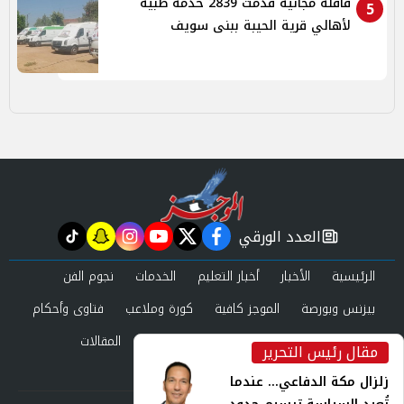
قافلة مجانية قدمت 2839 خدمة طبية
5
لأهالي قرية الحيبة ببنى سويف
العدد الورقي
tiktok
snapchat
instagram
youtube
twitter
facebook
newspaper
الرئيسية
الأخبار
أخبار التعليم
الخدمات
نجوم الفن
بيزنس وبورصة
الموجز كافية
كورة وملاعب
فتاوى وأحكام
صحة وجمال
عرب وعالم
حوادث ومحاكم
المقالات
مقال رئيس التحرير
inst
العدد الورقي
زلزال مكة الدفاعي... عندما