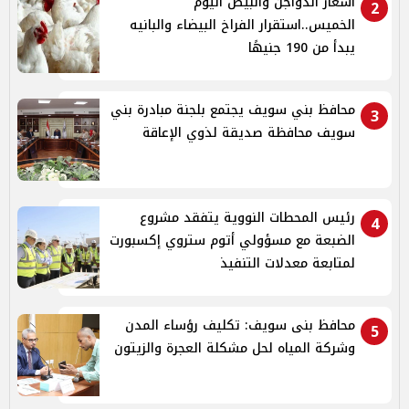
أسعار الدواجن والبيض اليوم
2
الخميس..استقرار الفراخ البيضاء والبانيه
يبدأ من 190 جنيهًا
محافظ بني سويف يجتمع بلجنة مبادرة بني
3
سويف محافظة صديقة لذوي الإعاقة
رئيس المحطات النووية يتفقد مشروع
4
الضبعة مع مسؤولي أتوم ستروي إكسبورت
لمتابعة معدلات التنفيذ
محافظ بنى سويف: تكليف رؤساء المدن
5
وشركة المياه لحل مشكلة العجرة والزيتون