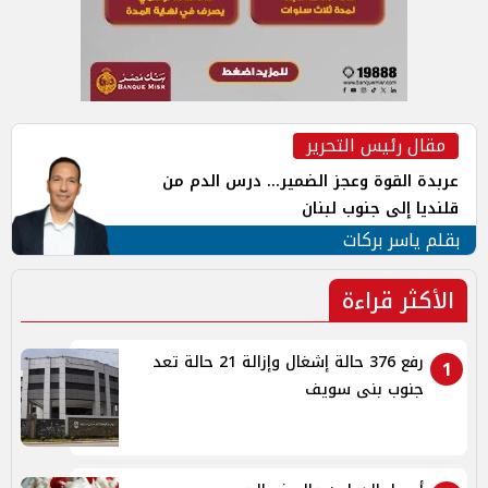
مقال رئيس التحرير
عربدة القوة وعجز الضمير... درس الدم من
قلنديا إلى جنوب لبنان
بقلم ياسر بركات
الأكثر قراءة
رفع 376 حالة إشغال وإزالة 21 حالة تعد
1
جنوب بنى سويف