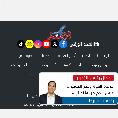
العدد الورقي
tiktok
snapchat
instagram
youtube
twitter
facebook
newspaper
الرئيسية
الأخبار
أخبار التعليم
الخدمات
نجوم الفن
بيزنس وبورصة
الموجز كافية
كورة وملاعب
فتاوى وأحكام
صحة وجمال
عرب وعالم
حوادث ومحاكم
المقالات
مقال رئيس التحرير
inst
العدد الورقي
عربدة القوة وعجز الضمير...
درس الدم من قلنديا إلى
من نحن
سياسة الخصوصية
اتصل بنا
جنوب لبنان
بقلم ياسر بركات
©2024 الموجز All Rights Reserved.
Powered by