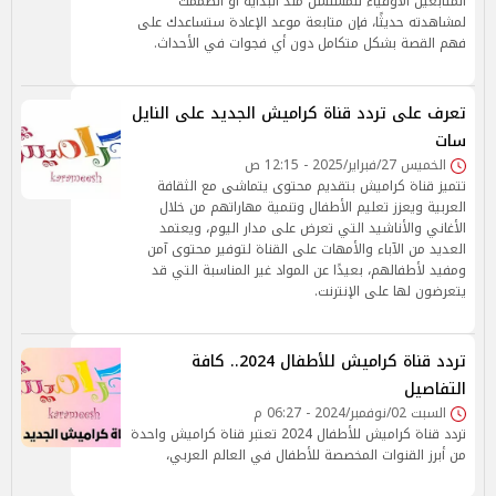
المتابعين الأوفياء للمسلسل منذ البداية أو انضممت
لمشاهدته حديثًا، فإن متابعة موعد الإعادة ستساعدك على
فهم القصة بشكل متكامل دون أي فجوات في الأحداث.
تعرف على تردد قناة كراميش الجديد على النايل
سات
الخميس 27/فبراير/2025 - 12:15 ص
تتميز قناة كراميش بتقديم محتوى يتماشى مع الثقافة
العربية ويعزز تعليم الأطفال وتنمية مهاراتهم من خلال
الأغاني والأناشيد التي تعرض على مدار اليوم، ويعتمد
العديد من الآباء والأمهات على القناة لتوفير محتوى آمن
ومفيد لأطفالهم، بعيدًا عن المواد غير المناسبة التي قد
يتعرضون لها على الإنترنت.
تردد قناة كراميش للأطفال 2024.. كافة
التفاصيل
السبت 02/نوفمبر/2024 - 06:27 م
تردد قناة كراميش للأطفال 2024 تعتبر قناة كراميش واحدة
من أبرز القنوات المخصصة للأطفال في العالم العربي،