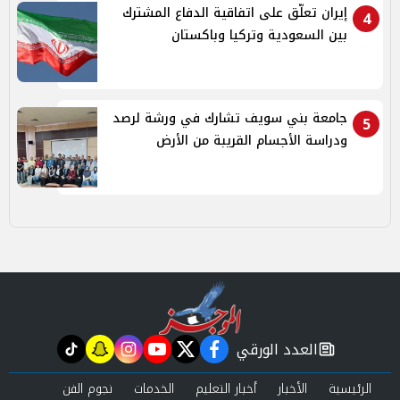
إيران تعلّق على اتفاقية الدفاع المشترك
4
بين السعودية وتركيا وباكستان
جامعة بني سويف تشارك في ورشة لرصد
5
ودراسة الأجسام القريبة من الأرض
العدد الورقي
tiktok
snapchat
instagram
youtube
twitter
facebook
newspaper
الرئيسية
الأخبار
أخبار التعليم
الخدمات
نجوم الفن