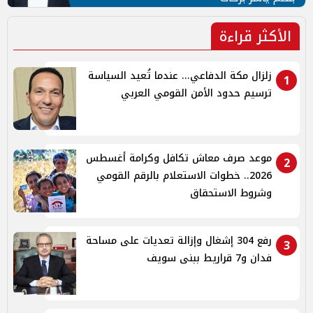
الأكثر قراءة
زلزال مكة الدفاعي... عندما تُعيد السياسة
1
ترسيم حدود الأمن القومي العربي
موعد صرف معاش تكافل وكرامة أغسطس
2
2026.. خطوات الاستعلام بالرقم القومي
وشروط الاستحقاق
رفع 304 إشغال وإزالة تعديات على مساحة
3
فدان و7 قراريط ببنى سويف