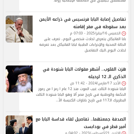
مستشفى جيميلي في العاصمة الإيطالية روما.
تفاصيل إصابة البابا فرنسيس في ذراعه الأيمن
بعد سقوطه في مقر إقامته
الخميس 16/يناير/2025 - 07:03 م
بابا الفاتيكان يتعرض لحادث شخصي اليوم.. تعرف على
الحالة الصحية والإجراءات الطبية لبابا الفاتيكان بعد تعرضه
لحادث اليوم..اليك التفاصيل
هزت القلوب.. أشهر مقولات البابا شنودة في
الذكري الـ 12 لرحيله
الأحد 17/مارس/2024 - 11:42 ص
البابا شنودة الثالث غيب الموت منذ 12 عام ا رمز ا من رموز
الحكمة والوطنية في تاريخ مصر ألا وهو البابا شنودة الثالث
البطريرك الـ117 في تاريخ باباوات الكنيسة الأ…
الصدفة جمعتهما.. تفاصيل لقاء قداسة البابا مع
أمير قطر في بودابست
الإثنين 21/أغسطس/2023 - 04:02 م