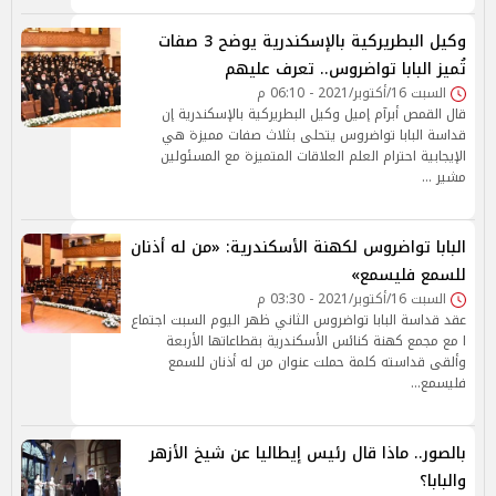
وكيل البطريركية بالإسكندرية يوضح 3 صفات
تُميز البابا تواضروس.. تعرف عليهم
السبت 16/أكتوبر/2021 - 06:10 م
قال القمص أبرآم إميل وكيل البطريركية بالإسكندرية إن
قداسة البابا تواضروس يتحلى بثلاث صفات مميزة هي
الإيجابية احترام العلم العلاقات المتميزة مع المسئولين
مشير …
البابا تواضروس لكهنة الأسكندرية: «من له أذنان
للسمع فليسمع»
السبت 16/أكتوبر/2021 - 03:30 م
عقد قداسة البابا تواضروس الثاني ظهر اليوم السبت اجتماع
ا مع مجمع كهنة كنائس الأسكندرية بقطاعاتها الأربعة
وألقى قداسته كلمة حملت عنوان من له أذنان للسمع
فليسمع…
بالصور.. ماذا قال رئيس إيطاليا عن شيخ الأزهر
والبابا؟