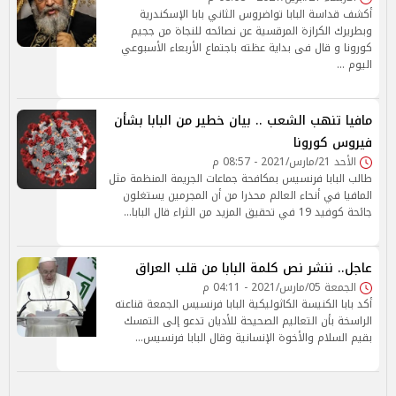
أكشف قداسة البابا تواضروس الثاني بابا الإسكندرية
وبطريرك الكرازة المرقسية عن نصائحه للنجاة من ججيم
كورونا و قال فى بداية عظته باجتماع الأربعاء الأسبوعي
اليوم …
مافيا تنهب الشعب .. بيان خطير من البابا بشأن
فيروس كورونا
الأحد 21/مارس/2021 - 08:57 م
طالب البابا فرنسيس بمكافحة جماعات الجريمة المنظمة مثل
المافيا في أنحاء العالم محذرا من أن المجرمين يستغلون
جائحة كوفيد 19 في تحقيق المزيد من الثراء قال البابا…
عاجل.. ننشر نص كلمة البابا من قلب العراق
الجمعة 05/مارس/2021 - 04:11 م
أكد بابا الكنيسة الكاثوليكية البابا فرنسيس الجمعة قناعته
الراسخة بأن التعاليم الصحيحة للأديان تدعو إلى التمسك
بقيم السلام والأخوة الإنسانية وقال البابا فرنسيس…