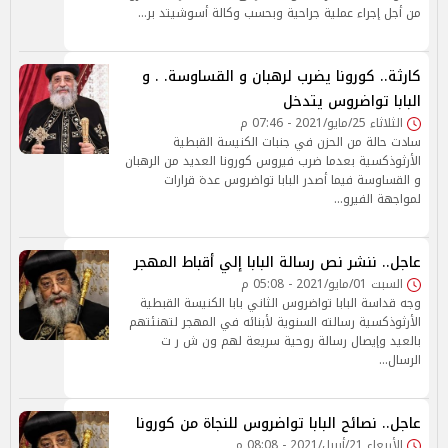
من أجل إجراء عملية جراحية وبحسب وكالة أسوشيتد بر…
كارثة.. كورونا يضرب لرهبان و القساوسة. . و
البابا تواضروس يتدخل
الثلاثاء 25/مايو/2021 - 07:46 م
سادت حالة من الحزن في جنبات الكنيسة القبطية
الأرثوذكسية بعدما ضرب فيروس كورونا العديد من الرهبان
و القساوسة فيما أصدر البابا تواضروس عدة قرارات
لمواجهة الفيرو…
عاجل.. ننشر نص رسالة البابا إلي أقباط المهجر
السبت 01/مايو/2021 - 05:08 م
وجه قداسة البابا تواضروس الثاني بابا الكنيسة القبطية
الأرثوذكسية رسالته السنوية لأبنائه في المهجر لتهنئتهم
بالعيد وإيصال رسالة روحية سريعة لهم ون ش ر ت
الرسال…
عاجل.. نصائح البابا تواضروس للنجاة من كورونا
الأربعاء 21/أبريل/2021 - 08:08 م