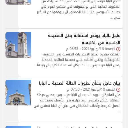
شجع البابا فرانسيس الناس الأحد على أخذ استراحة من
الضغوط الحالية التي يواجهونها في مجتمع اليوم في
خطابه الأسبوعي قال البابا للجمهور أن يتوقفوا عن التركيز
على …
عاجل..البابا يرفض استقالة بطل الفضيحة
الجنسية في الكنيسة
الجمعة 16/يوليو/2021 - 06:53 م
انتقدت مبادرة ضحايا الاعتداءات الجنسية في الكنيسة
الكاثوليكية والتي أطلقت على نفسها المائدة المحدبة
رفض البابا فرنسيس بابا الفاتيكان استقالة الكاردينال راينها…
بيان عاجل بشأن تطورات الحالة الصحية لـ البابا
السبت 10/يوليو/2021 - 07:50 م
قال الفاتيكان اليوم السبت إن البابا فرنسيس يمضي مرحلة
النقاهة بشكل طبيعي بعد جراحة في الأمعاء ويستأنف
العمل تدريجيا وأضاف الفاتيكان في بيان أن البابا تمشى في
…