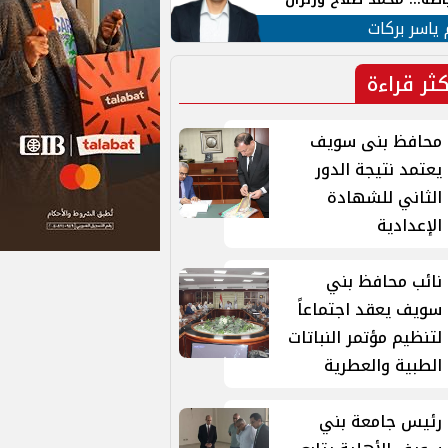
ية في الشارع التركي
 ياسر بركات
كثر قراءة
محافظ بنى سويف
يعتمد نتيجة الدور
الثاني للشهادة
الإعدادية
نائب محافظ بني
سويف يعقد اجتماعاً
لتنظيم مؤتمر النباتات
الطبية والعطرية
رئيس جامعة بني