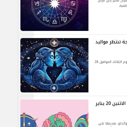
لميزان تشير إلى فرص
فية،
اء 28-1-2025.. إنفراجة تنتظر مواليد
يستعرض لكم الموجز أبرز توقعات الأبراج الهوائية ليوم الثلاثاء الموافق 28
حظك اليوم وتوقعات الأبراج الهوائية الاثنين 20 يناير
والدلو، بقدرتها على