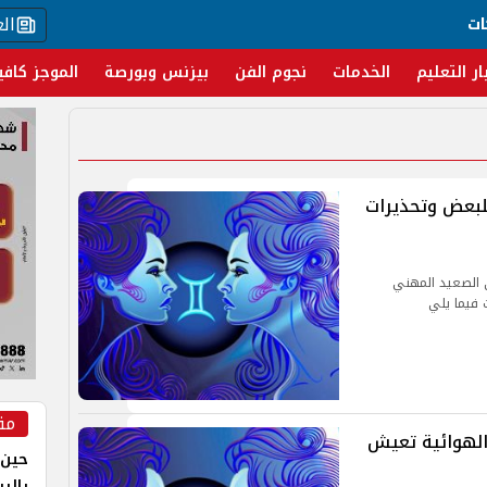
ال
ات
ار التعليم
الخدمات
نجوم الفن
بيزنس وبورصة
الموجز كافي
للبعض وتحذيرات
ى الصعيد المهني
 فيما يلي
مق
 الهوائية تعيش
حين 
بالر