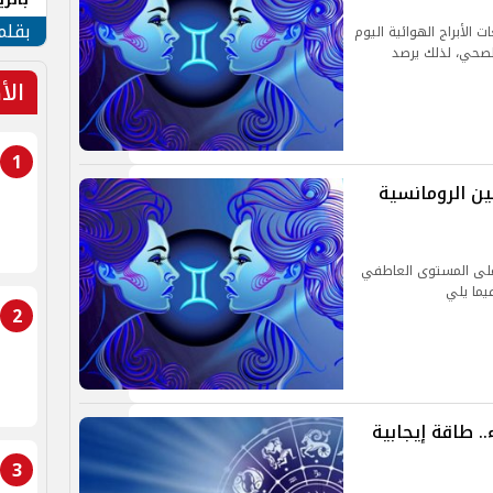
الهو
بقلم
 الأبراج الهوائية اليوم
لصحي، لذلك يرصد
الأ
1
بين الرومانسية
د على المستوى العاطفي
فيما يلي
2
.. طاقة إيجابية
3