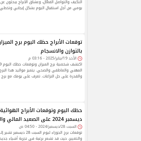
التكيف والتواصل الفعّال، وعشاق الأبراج يبحثون عن
يومي من أجل استقبال اليوم بشكل إيجابي وتخطي ا
توقعات الأبراج حظك اليوم برج الميزا
بالتوازن والانسجام
الأحد 19/يناير/2025 - 03:16 م
المهني والعاطفي والصحي. يتميز مواليد هذا البرج ب
والقدرة على حل النزاعات. تعرف على يومك مع برج ال
ديسمبر 2024 على الصعيد المالي والمهني والعاطفي
السبت 28/ديسمبر/2024 - 04:50 ص
توقعات برج الجوزاء ليوم السبت
والتغيير، حيث قد تشعر برغبة في تجربة أشياء جدي