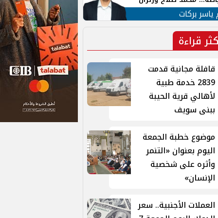
ية في الشارع التركي
 ياسر بركات
كثر قراءة
قافلة مجانية قدمت
2839 خدمة طبية
لأهالي قرية الحيبة
ببنى سويف
موضوع خطبة الجمعة
اليوم بعنوان «التنمر
وأثره على شخصية
الإنسان»
العملات الأجنبية.. سعر