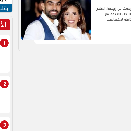
الهو
بقلم
سميًا عن زوجها، الملحن
تهاء العلاقة مع
املة لانفصالهما.
الأ
1
2
3