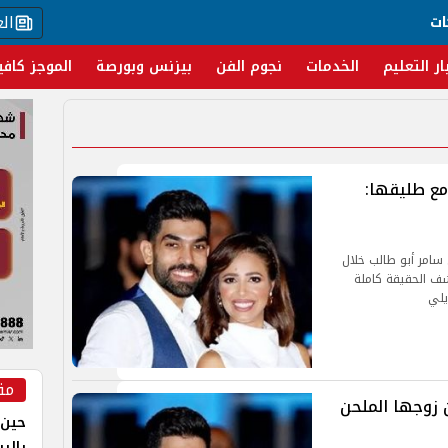
ال
ات
ار التعليم
الخدمات
نجوم الفن
بيزنس وبورصة
الموجز كافي
ع طليقها:
 سامر أبو طالب خلال
شف الحقيقة كاملة
يلي
مق
 زوجها الملحن
حين 
بالر