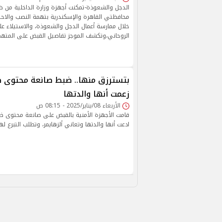
الدجل والشعوذة-تمكنت أجهزة وزارة الداخلية من 
محافظتي القاهرة والإسكندرية بتهمة النصب والاحت
خلال ممارسة أعمال الدجل والشعوذة، والاستيلاء عل
الروحاني،وتكشف الموجز تفاصيل القبض على المتهم
بتسترزق منها.. ضبط صانعة محتوى طل
زعمت أنها والدتها
الأربعاء 08/يناير/2025 - 08:15 ص
قامت الأجهزة الأمنية بالقبض على صانعة محتوى 
ادعت أنها والدتها وتعاني ألزهايمر، وتطلب التبرع لها