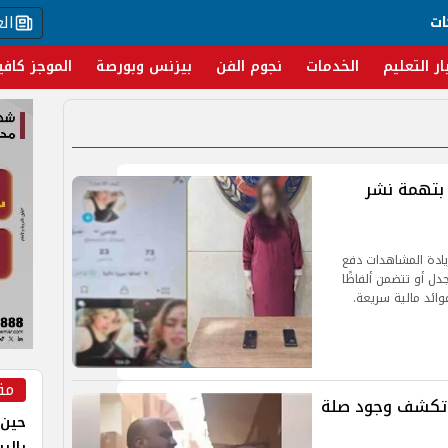
ال
ات
ار التعليم
الخدمات
نجوم الفن
بيزنس وبورصة
الموجز كافي
بتهمة نشر
يادة المشاهدات دفع
ل أو تتضمن ألفاظًا
ائد مالية سريعة.
مق
 تكشف وجود صلة
حين 
بالر