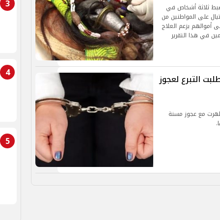
3
ضبط ثلاثة أشخاص في
يال على المواطنين من
ى أموالهم بزعم العلاج
ين في هذا التقرير
4
بت التبرع لعجوز
ظهرت مع عجوز مسنة
.
5