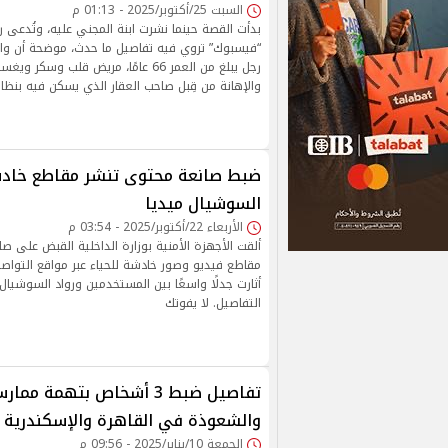
السبت 25/أكتوبر/2025 - 01:13 م
بدأت القصة حينما نشرت ابنة المجني عليه، وتُدعى 
“فيسبوك” تروي فيه تفاصيل ما حدث، موضحة أن وال
رجل يبلغ من العمر 66 عامًا، مريض قلب
والإهانة من قِبل صاحب العقار الذي يسكن فيه بنظام 
ضبط صانعة محتوى تنشر مقاطع خادش
السوشيال ميديا
الأربعاء 22/أكتوبر/2025 - 03:54 م
ألقت الأجهزة الأمنية بوزارة الداخلية القبض على 
مقاطع فيديو وصور خادشة للحياء عبر مواقع التواص
أثارت جدلًا واسعًا بين المستخدمين ورواد السوشيال 
التفاصيل. لا يفوتك
تفاصيل ضبط 3 أشخاص بتهمة مم
والشعوذة في القاهرة والإسكندرية
الجمعة 10/يناير/2025 - 09:56 م