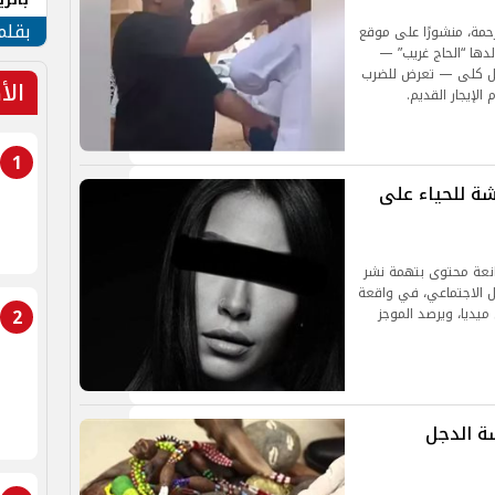
الهو
بقلم
رحمة، منشورًا على موقع
دها “الحاج غريب” —
 وسكر ويغسل كلى — تعرض للضرب
الأ
الإيجار القديم.
1
ة للحياء على
صانعة محتوى بتهمة نشر
ل الاجتماعي، في واقعة
2
ميديا، ويرصد الموجز
ارسة الدجل