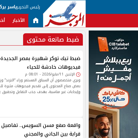
رئيس التحرير
ياسر برك
الأخبار
أخب
ضبط صانعة محتوى
ضبط تيك توكر شهيرة بمصر الجديدة 
فيديوهات خادشة للحياء
الإثنين 11/مايو/2026 - 08:01 م
ويرى متخصصون أن السباق المستمر وراء “الترند” وز
بعض صناع المحتوى إلى تقديم فيديوهات مثيرة للجد
وإيحاءات غير مناسبة، بهدف جذب التفاعل وتحقيق عو
واقعة صفع مسن السويس.. تفاصيل
قرابة بين الجاني والمجني