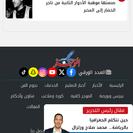
صنعتها موهبة الأدوار الثانية من تاجر
الخضار إلى المخبر
العدد الورقي
tiktok
snapchat
instagram
youtube
twitter
facebook
newspaper
الرئيسية
الأخبار
أخبار التعليم
الخدمات
نجوم الفن
بيزنس وبورصة
الموجز كافية
كورة وملاعب
فتاوى وأحكام
صحة وجمال
عرب وعالم
حوادث ومحاكم
المقالات
مقال رئيس التحرير
inst
العدد الورقي
حين تتكلم الجغرافيا
بالرياضة... محمد صلاح وزلزال
من نحن
سياسة الخصوصية
اتصل بنا