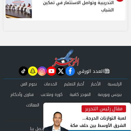
التدريبية وتواصل الاستثمار في تمكين
الشباب
العدد الورقي
tiktok
snapchat
instagram
youtube
twitter
facebook
newspaper
الرئيسية
الأخبار
أخبار التعليم
الخدمات
نجوم الفن
بيزنس وبورصة
الموجز كافية
كورة وملاعب
فتاوى وأحكام
صحة وجمال
عرب وعالم
حوادث ومحاكم
المقالات
مقال رئيس التحرير
inst
العدد الورقي
لعبة التوازنات الحرجة...
الشرق الأوسط بين حلف مكة
من نحن
سياسة الخصوصية
اتصل بنا