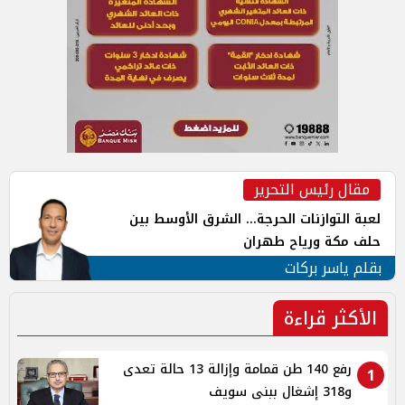
مقال رئيس التحرير
لعبة التوازنات الحرجة... الشرق الأوسط بين
حلف مكة ورياح طهران
بقلم ياسر بركات
الأكثر قراءة
رفع 140 طن قمامة وإزالة 13 حالة تعدى
1
و318 إشغال ببنى سويف