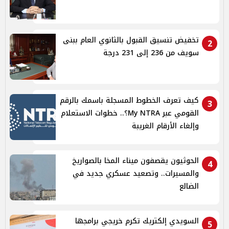
تخفيض تنسيق القبول بالثانوي العام ببنى
2
سويف من 236 إلى 231 درجة
كيف تعرف الخطوط المسجلة باسمك بالرقم
3
القومي عبر My NTRA؟.. خطوات الاستعلام
وإلغاء الأرقام الغريبة
الحوثيون يقصفون ميناء المخا بالصواريخ
4
والمسيرات.. وتصعيد عسكري جديد في
الضالع
السويدي إلكتريك تكرم خريجي برامجها
5