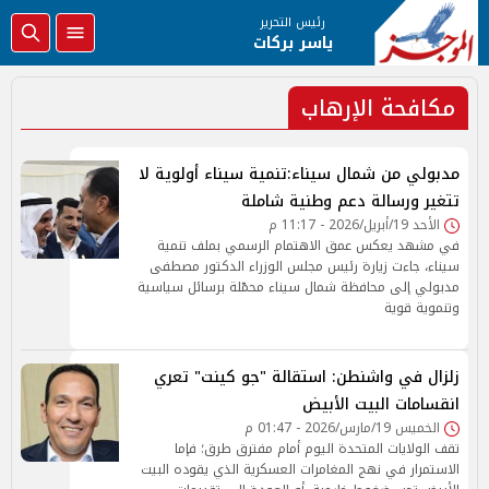
رئيس التحرير
ياسر بركات
مكافحة الإرهاب
مدبولي من شمال سيناء:تنمية سيناء أولوية لا
تتغير ورسالة دعم وطنية شاملة
الأحد 19/أبريل/2026 - 11:17 م
في مشهد يعكس عمق الاهتمام الرسمي بملف تنمية
سيناء، جاءت زيارة رئيس مجلس الوزراء الدكتور مصطفى
مدبولي إلى محافظة شمال سيناء محمّلة برسائل سياسية
وتنموية قوية
زلزال في واشنطن: استقالة "جو كينت" تعري
انقسامات البيت الأبيض
الخميس 19/مارس/2026 - 01:47 م
تقف الولايات المتحدة اليوم أمام مفترق طرق؛ فإما
الاستمرار في نهج المغامرات العسكرية الذي يقوده البيت