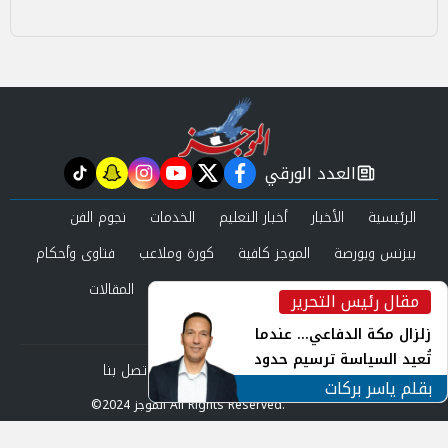
العدد الورقي
tiktok
snapchat
instagram
youtube
twitter
facebook
newspaper
الرئيسية
الأخبار
أخبار التعليم
الخدمات
نجوم الفن
بيزنس وبورصة
الموجز كافية
كورة وملاعب
فتاوى وأحكام
صحة وجمال
عرب وعالم
حوادث ومحاكم
المقالات
مقال رئيس التحرير
inst
العدد الورقي
زلزال مكة الدفاعي... عندما
تُعيد السياسة ترسيم حدود
من نحن
سياسة الخصوصية
اتصل بنا
الأمن القومي العربي
بقلم ياسر بركات
©2024 الموجز All Rights Reserved.
Powered by