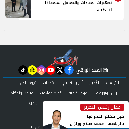
تجهيزات العيادات والمعامل استعدادًا
لتشغيلها
العدد الورقي
tiktok
snapchat
instagram
youtube
twitter
facebook
newspaper
الرئيسية
الأخبار
أخبار التعليم
الخدمات
نجوم الفن
بيزنس وبورصة
الموجز كافية
كورة وملاعب
فتاوى وأحكام
صحة وجمال
عرب وعالم
حوادث ومحاكم
المقالات
مقال رئيس التحرير
inst
العدد الورقي
حين تتكلم الجغرافيا
بالرياضة... محمد صلاح وزلزال
من نحن
سياسة الخصوصية
اتصل بنا