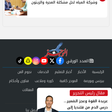
وشركة المياه لحل مشكلة العجرة والزيتون
العدد الورقي
tiktok
snapchat
instagram
youtube
twitter
facebook
newspaper
الرئيسية
الأخبار
أخبار التعليم
الخدمات
نجوم الفن
بيزنس وبورصة
الموجز كافية
كورة وملاعب
فتاوى وأحكام
صحة وجمال
عرب وعالم
حوادث ومحاكم
المقالات
مقال رئيس التحرير
inst
العدد الورقي
عربدة القوة وعجز الضمير...
درس الدم من قلنديا إلى
من نحن
سياسة الخصوصية
اتصل بنا