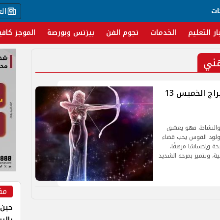
ال
ات
ار التعليم
الخدمات
نجوم الفن
بيزنس وبورصة
الموجز كافي
هني
برج القوس.. حظك اليوم وتوقعات الأبراج الخميس 13
والنشاط، فهو يعشق
 مولود القوس يحب قضاء
ة وإحساسًا مرهفًا،
ة، ويتميز بمرحه الشديد
مق
حين 
بالر