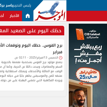
رئيس التحرير
ياسر برك
الأخبار
أخب
حظك اليوم على الصعيد الم
فبراير
الخميس 13/فبراير/2025 - 02:11 ص
يتمتع مولود برج القوس بشخصية مفعمة بالحيوية 
السفر والمغامرات ويبحث دائمًا عن الحرية، وكما أن
الوقت مع العائلة والأصدقاء، ويمتلك استقلالية واضح
عشقه للفن والموسيقى يظهر جليًا في حياته اليومي
وروحه الفكاهية التي تضفي البهجة على من حوله.