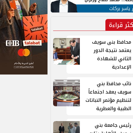
ية في الشارع التركي
 ياسر بركات
كثر قراءة
محافظ بنى سويف
يعتمد نتيجة الدور
الثاني للشهادة
الإعدادية
نائب محافظ بني
سويف يعقد اجتماعاً
لتنظيم مؤتمر النباتات
الطبية والعطرية
رئيس جامعة بني