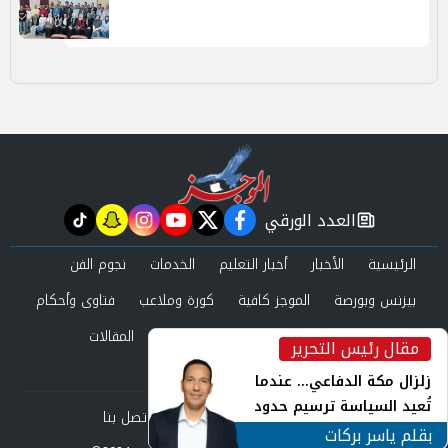
العدد الورقي
tiktok
snapchat
instagram
youtube
twitter
facebook
newspaper
الرئيسية
الأخبار
أخبار التعليم
الخدمات
نجوم الفن
بيزنس وبورصة
الموجز كافية
كورة وملاعب
فتاوى وأحكام
صحة وجمال
عرب وعالم
حوادث ومحاكم
المقالات
مقال رئيس التحرير
inst
العدد الورقي
زلزال مكة الدفاعي... عندما
تُعيد السياسة ترسيم حدود
من نحن
سياسة الخصوصية
اتصل بنا
الأمن القومي العربي
بقلم ياسر بركات