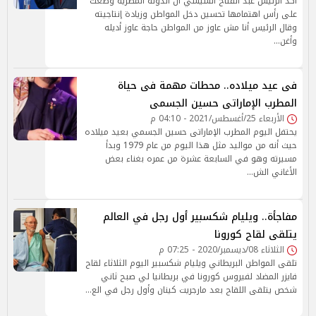
أكد الرئيس عبد الفتاح السيسي أن الدولة المصرية وضعت
على رأس اهتمامها تحسين دخل المواطن وزيادة إنتاجيته
وقال الرئيس أنا مش عاوز من المواطن حاجة عاوز أديله
وأغن…
فى عيد ميلاده.. محطات مهمة فى حياة
المطرب الإماراتى حسين الجسمى
الأربعاء 25/أغسطس/2021 - 04:10 م
يحتفل اليوم المطرب الإماراتى حسين الجسمي بعيد ميلاده
حيث أنه من مواليد مثل هذا اليوم من عام 1979 وبدأ
مسيرته وهو في السابعة عشرة من عمره بغناء بعض
الأغاني الش…
مفاجأة.. ويليام شكسبير أول رجل في العالم
يتلقى لقاح كورونا
الثلاثاء 08/ديسمبر/2020 - 07:25 م
تلقى المواطن البريطاني ويليام شكسبير اليوم الثلاثاء لقاح
فايزر المضاد لفيروس كورونا في بريطانيا لي صبح ثاني
شخص يتلقى اللقاح بعد مارجريت كينان وأول رجل في الع…