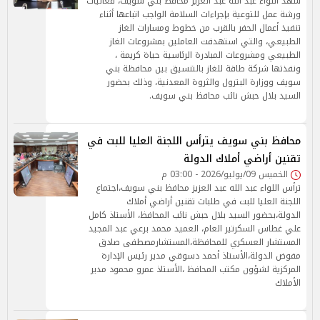
شهد اللواء عبد الله عبد العزيز محافظ بني سويف، فعاليات
ورشة عمل للتوعية بإجراءات السلامة الواجب اتباعها أثناء
تنفيذ أعمال الحفر بالقرب من خطوط ومسارات الغاز
الطبيعي، والتي استهدفت العاملين بمشروعات الغاز
الطبيعي ومشروعات المبادرة الرئاسية حياة كريمة ،
ونفذتها شركة طاقة للغاز بالتنسيق بين محافظة بني
سويف ووزارة البترول والثروة المعدنية، وذلك بحضور
السيد بلال حبش نائب محافظ بني سويف.
محافظ بني سويف يترأس اللجنة العليا للبت في
تقنين أراضي أملاك الدولة
الخميس 09/يوليو/2026 - 03:00 م
ترأس اللواء عبد الله عبد العزيز محافظ بني سويف،اجتماع
اللجنة العليا للبت في طلبات تقنين أراضي أملاك
الدولة،بحضور السيد بلال حبش نائب المحافظ، الأستاذ كامل
علي غطاس السكرتير العام، العميد محمد برعي عبد المجيد
المستشار العسكري للمحافظة،المستشارمصطفى صادق
مفوض الدولة،الأستاذ أحمد دسوقي مدير رئيس الإدارة
المركزية لشؤون مكتب المحافظ ،الأستاذ عمرو محمود مدير
الأملاك