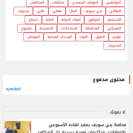
المواطنين
الموقف التنفيذى
مخالفات
المخالفات
النهائي
بنى سويف
المال
نهائي
مالي
مديريات
الاستثمار
المرافق
أملاك الدولة
العليا
اجتماع
العسكرى
المحافظة
استعدادات
التنفيذية
مشروع
مؤشر
الطرق
اللواء
الوحدات المحلية
المواطن
المديريات
محتوى مدفوع
لا يفوتك
محافظ بني سويف يعقد لقاءه الأسبوعي
بالمواطنين وتكليفات فورية بسرعة حل الشكاوى