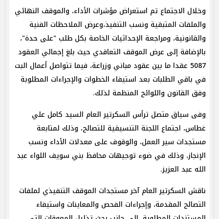
وخلال الاجتماع تم استعراض مؤشرات الأداء، والموقف النهائي
والملفات المتبقية ونسب التنفيذ،وعرض الملاحظات الفنية
والقانونية، ومراجعة الإحداثيات الخاصة بكل طلب "على حدة"،
بالإضافة إلى عرض الموقف التعاقدي حيث بلغ إجمالي العقود
5087 عقدا ما بين عقود مباني وزراعة، فيما تتواصل أعمال البت
في باقي الطلبات بعد استيفاء الخطوات والإجراءات المطلوبة
وفق القانون واللوائح المنظمة لذلك.
وفى سياق متصل ترأس السكرتير العام السيد كامل علي
غطاس، اجتماع اللجنة التنسيقية للتصالح، وذلك لمتابعة
مستجدات سير العمل، والوقوف على معدلات الأداء ونسب
الإنجاز، وذلك في ضوء توجيهات محافظ بني سويف اللواء عبد
الله عبد العزيز.
ناقش السكرتير العام آخر مستجدات الموقف التنفيذي لملفات
التصالح المقدمة، وإجراءات الفحص والمعاينات واستيفاء
المستندات المطلوبة، إلى جانب بحث تذليل المعوقات التي