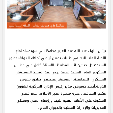
محافظ بني سويف يترأس اللجنة العليا للبت
ترأس اللواء عبد الله عبد العزيز محافظ بني سويف،اجتماع
اللجنة العليا للبت في طلبات تقنين أراضي أملاك الدولة،بحضور
السيد"بلال حبش"نائب المحافظ، الأستاذ كامل علي غطاس
السكرتير العام، العميد محمد برعي عبد المجيد المستشار
العسكري للمحافظة، المستشارمصطفى صادق مفوض
الدولة،أحمد دسوقي مدير رئيس الإدارة المركزية لشؤون
مكتب المحافظ ، عمرو محمود مدير الأملاك، سمر فتحي
المشرف على الأمانة الفنية للجنة،ورؤساء المدن وممثلي
المديريات والإدارات المعنية بالديوان العام .