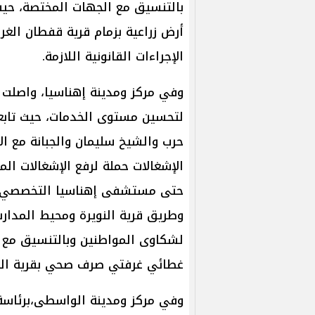
بالتنسيق مع الجهات المختصة، حيث ت
أرض زراعية بزمام قرية قفطان الغر
الإجراءات القانونية اللازمة.
وفي مركز ومدينة إهناسيا، واصلت 
لتحسين مستوى الخدمات، حيث تابعت
حرب والشيخ سليمان والجبانة مع الا
الإشغالات حملة لرفع الإشغالات ال
حتى مستشفى إهناسيا التخصصي، و
وطريق قرية النويرة ومحيط المدار
لشكاوى المواطنين وبالتنسيق مع 
غطائي غرفتي صرف صحي بقرية النو
وفي مركز ومدينة الواسطى،برئاسةع