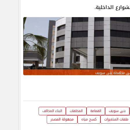
وارع الداخلية.
ى محافظة بنى سويف
بنى سويف
القمامة
المخلفات
البناء المخالف
ملفات المتغيرات
كسح مياه
مجهولة المصدر