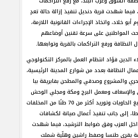
ة السوق وغرب البلد، مع رفع التراكمات
فيما شهدت قرية دنديل تنفيذ إزالة حالة تعدٍ
أبو خلاد، واتخاذ الإجراءات القانونية اللازمة،
لحث المواطنين على سرعة تقنين أوضاعهم
 النظافة ورفع التراكمات بالقرية وتوابعها.
اء الدين فؤاد انتظام العمل بالمركز التكنولوجي
مال النظافة بعدد من شوارع المدينة الرئيسية،
حري والمشروع وصدقي والمطحن بفابريقة ببا
ي والإسعاف ومعمل البرج ومكة ومجلي الوحش
والتعبئة والشوارع الجانبية، مع تفريغ الحاويات وتوريد أكثر من 70 طنًا من المخلفات
 إلى جانب تنفيذ أعمال صيانة لكشافات
مداخل العزب وفق ضوابط الترشيد، فيما شهدت
افة بقرى طنسا وصفط راشين وهلّية شملت