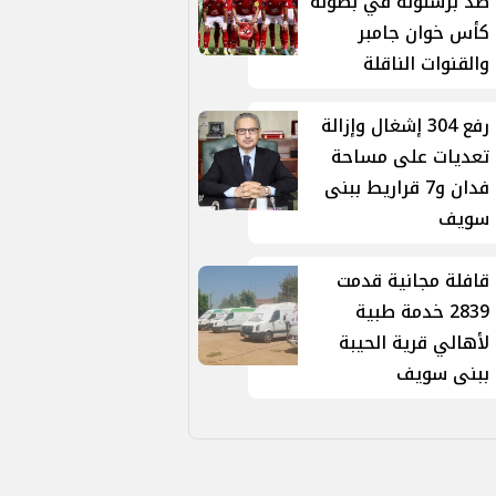
ضد برشلونة في بطولة
كأس خوان جامبر
والقنوات الناقلة
رفع 304 إشغال وإزالة
تعديات على مساحة
فدان و7 قراريط ببنى
سويف
قافلة مجانية قدمت
2839 خدمة طبية
لأهالي قرية الحيبة
ببنى سويف