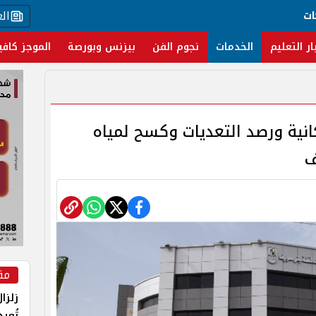
ال
ات
ار التعليم
الخدمات
نجوم الفن
بيزنس وبورصة
الموجز كافي
انية ورصد التعديات وكسح لمياه
ف
مق
زلزا
تُعي