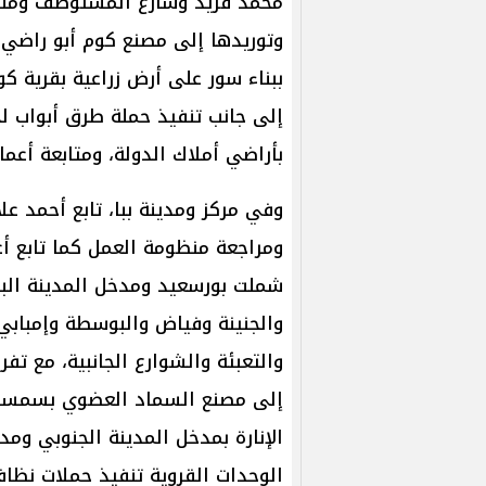
محمد فريد وشارع المستوصف ومنطق
وتوريدها إلى مصنع كوم أبو راضي، 
ببناء سور على أرض زراعية بقرية كوم 
إلى جانب تنفيذ حملة طرق أبواب 
بأراضي أملاك الدولة، ومتابعة أعمال
وفي مركز ومدينة ببا، تابع أحمد عل
ومراجعة منظومة العمل كما تابع أع
شملت بورسعيد ومدخل المدينة الب
والجنينة وفياض والبوسطة وإمباب
إلى مصنع السماد العضوي بسمسطا،
الإنارة بمدخل المدينة الجنوبي و
الوحدات القروية تنفيذ حملات نظ