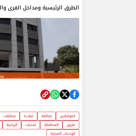
الطرق الرئيسية ومداخل القرى والش
مبن
المواطنين
مخالفة
مبادرة
مخالفات
طريق
المحافظة
تعديات
الزراعية
الوحدات المحلية