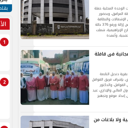
الهو
بقلم
 الوحدة المحلية حملة
ة المرافق، وبحضور
الإشغالات والنظافة
الأ
والتنظيم والحملة الميكانيكية، حيث أسفرت الحملة عن إزالة ورفع 376 حالة
ع الإبراهيمية، شملت
خشبية، وأعمدة
1
دمة طبية مجانية فى قافلة
رية دنديل التابعة
أحد 1 و2 أغسطس الجاري، بإشراف فريق القوافل
2
القوافل، والدكتور
 المالي والإداري، عيد
إعداد موقع وتجهيز
ة ولا بلاغات من