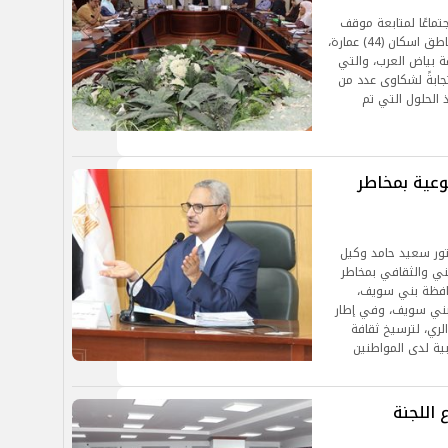
جتماعًا لمتابعة موقف
تنفيذ الإجراءات الخاصة ببعض الملاحظات الواردة بمناطق اسكان (44) عمارة،
نطقة بياض العرب، والتي
جابةً لشكاوى عدد من
 الحلول التي تم
عية بمخاطر
ور سعيد حامد وكيل
يني والثقافي بمخاطر
محافظة بني سويف،
ظ بني سويف، وفي إطار
الري، لترسيخ ثقافة
ابية لدى المواطنين
اللجنة