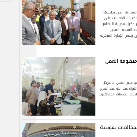
لفعالية التي نظمتها
يات المُقبلات على
ز وكيل مديرية التضامن
د السلام المدير
يس الإدارة المركزية
منظومة العمل
م، سير العمل بالمركز
ء عبد الله عبد العزيز
فات الخدمات الجماهيرية
تحرير 340 محضرًا لمخالفات تموينية