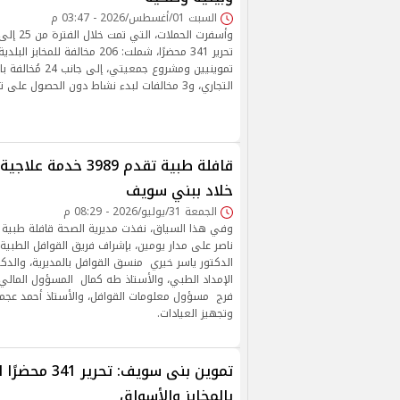
السبت 01/أغسطس/2026 - 03:47 م
تموينيين ومشروع جمعي
التجاري، و3 مخالفات لبدء نشاط دون الحصول على ترخيص أو سجل تجاري.
قافلة طبية تقدم 3989 خ
خلاد ببني سويف
الجمعة 31/يوليو/2026 - 08:29 م
وفي هذا السياق، نفذت مديرية الصحة قافلة طبية بق
ناصر على مدار يومين، بإشراف فريق القوافل الطبية
الدكتور ياسر خيري منسق القوافل بالمديرية، وال
الإمداد الطبي، والأستاذ طه كمال المسؤول المالي و
فرج مسؤول معلومات القوافل، والأستاذ أحمد عج
وتجهيز العيادات.
تموين بنى سويف: 
بالمخابز والأسواق