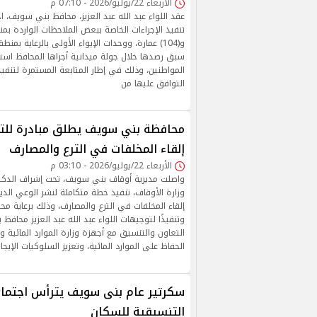
الأربعاء 22/يوليو/2026 - 07:10 م
عقد اللواء عبد الله عبد العزيز، محافظ بني سويف، ا
و(104) عمارة، ووحدات الإيواء الأولى بالرعاية بم
سبق رصدها خلال جولة ميدانية أجراها المحافظ است
المواطنين، وذلك في إطار المتابعة المستمرة لتنفيذ
التوافق عليها من
محافظة بني سويف يطلق مبادرة للتو
إلقاء المخلفات في الترع والمصارف
الأربعاء 22/يوليو/2026 - 03:10 م
واصلت مديرية أوقاف بني سويف، تحت إشراف الدكت
وزارة الأوقاف، تنفيذ خطة متكاملة لنشر الوعي الد
إلقاء المخلفات في الترع والمصارف، وذلك برعاية 
وتنفيذًا لتوجيهات اللواء عبد الله عبد العزيز محاف
التعاون والتنسيق مع أجهزة وزارة الموارد المائية و
الحفاظ على الموارد المائية، وتعزيز السلوكيات الإيج
سكرتير عام بنى سويف يترأس اجتماع 
التنسيقية للسكان