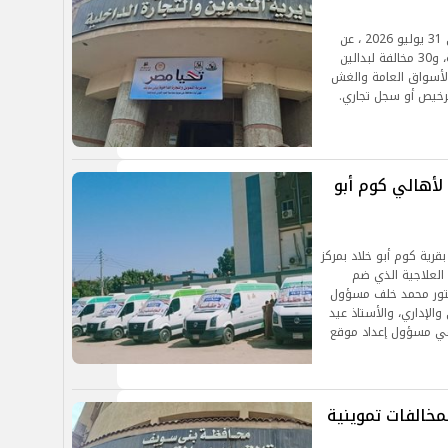
وأسفرت الحملات، التي تمت خلال الفترة من 25 إلى 31 يوليو 2026 ، عن
تحرير 341 محضرًا، شملت: 206 مخالفة للمخابز البلدية، و30 مخالفة لبدالين
تي، إلى جانب 24 مُخالفة بالأسواق العامة والغش
دمة علاجية لأهالي كوم أبو
رية كوم أبو خلاد بمركز
 العلاجية الذي ضم
دكتور محمد خلف مسؤول
الإداري، والأستاذ عيد
مي مسؤول إعداد موقع
تحرير 341 محضرًا لمخالفات تموينية