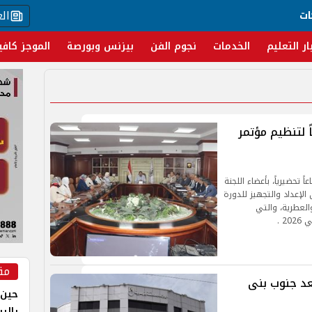
ال
ات
ار التعليم
الخدمات
نجوم الفن
بيزنس وبورصة
الموجز كافي
 لتنظيم مؤتمر
تحضيرياً، بأعضاء اللجنة
 الإعداد والتجهيز للدورة
العطرية، والتي
2 .
مق
ل وإزالة 21 حالة تعد جنوب بنى
حين 
بالر