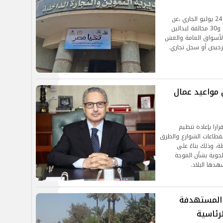
وأسفرت الحملات،التي تمت خلال الفترة من 19 إلى 24 يوليو الجاري ،عن
تحرير 341 محضرًا، شملت:195 مخالفة للمخابز البلدية، و30 مخالفة لبدالين
تي، إلى جانب 18 مُخالفة بالأسواق العامة والغش
 مواعيد عمال
رارا بإعادة تنظيم
بقطاعات الشوارع والطرق
، وذلك بناءً على
الجوية بشأن الموجة
هدها البلاد.
 المستهدفة
رئاسية