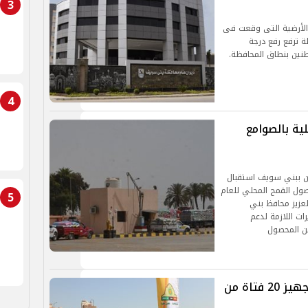
3
الأرضية التى وقعت فى
ظة ترفع رفع درجة
اطنين بنطاق المحافظة.
4
لمحلية بالصوامع
ون ببني سويف استقبال
صول القمح المحلي للعام
5
العزيز محافظ بني
ات اللازمة لدعم
من المحصول
محافظ بني سويف يشهد إحتفالية تجهيز 20 فتاة من