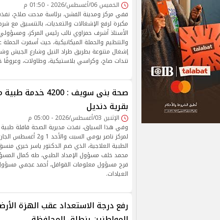
الخميس 06/أغسطس/2026 - 01:50 م
ففي مركز ومدينة الفشن، برئاسة مدحت صلاح، نفذت
مكبرة لرفع الإشغالات والتعديات، بالتنسيق مع شرط
الأستاذ أشرف حمزاوي نائب رئيس المركز، ومسؤولي 
إشغال متنوعة بطريق طراد النيل وشارع الجيش وشار
تندات صاج، وكراسي بلاستيكية، وطاولات، وعروقًا 
صحة بنى سويف : 4200 خ
بقرية دنديل
الإثنين 03/أغسطس/2026 - 05:00 م
وفي هذا السياق، نفذت مديرية الصحة قافلة طبية بق
لمركز ناصر يومي السبت وال
الطبية العلاجية، الذي ضم الدكتور ياسر خيري منسق 
محمد خلف مسؤول الإمداد الطبي، طه كمال المسؤول
فرج مسؤول معلومات القوافل، أحمد عجمي مسؤول 
العيادات.
رفع درجة الاستعداد عقب الهزة الأرضي
المواطنين بنطاق المحافظة