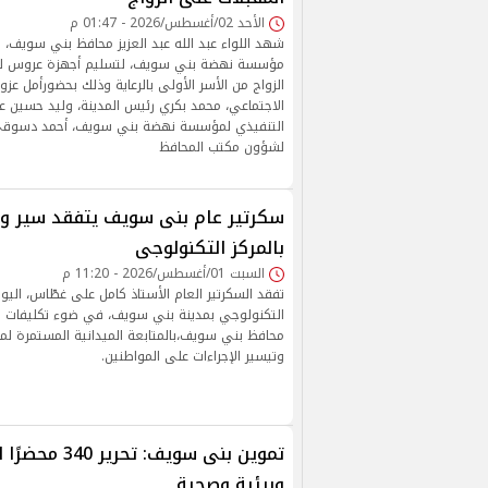
الأحد 02/أغسطس/2026 - 01:47 م
شهد اللواء عبد الله عبد العزيز محافظ بني سويف، ا
مؤسسة نهضة بني سويف، لتسليم أجهزة عروس للفت
الزواج من الأسر الأولى بالرعاية وذلك بحضورأمل عزو
الاجتماعي، محمد بكري رئيس المدينة، وليد حسين عب
التنفيذي لمؤسسة نهضة بني سويف، أحمد دسوقي رئ
لشؤون مكتب المحافظ
سكرتير عام بنى سويف يتفقد سير و
بالمركز التكنولوجى
السبت 01/أغسطس/2026 - 11:20 م
تفقد السكرتير العام الأستاذ كامل على غطّاس، اليو
التكنولوجي بمدينة بني سويف، في ضوء تكليفات اللوا
محافظ بني سويف،بالمتابعة الميدانية المستمرة لمل
وتيسير الإجراءات على المواطنين.
تموين بنى سويف: 
وبيئية وصحية