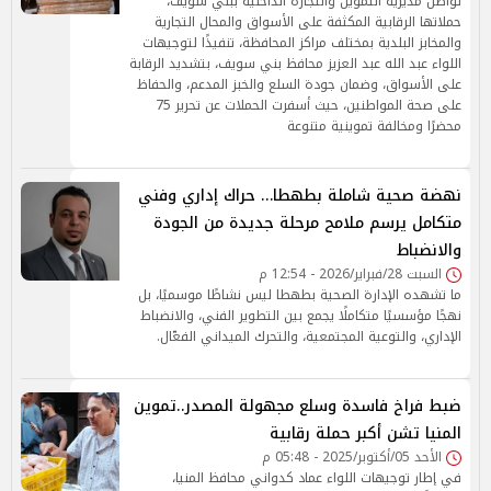
تواصل مديرية التموين والتجارة الداخلية ببني سويف،
حملاتها الرقابية المكثفة على الأسواق والمحال التجارية
والمخابز البلدية بمختلف مراكز المحافظة، تنفيذًا لتوجيهات
اللواء عبد الله عبد العزيز محافظ بني سويف، بتشديد الرقابة
على الأسواق، وضمان جودة السلع والخبز المدعم، والحفاظ
على صحة المواطنين، حيث أسفرت الحملات عن تحرير 75
محضرًا ومخالفة تموينية متنوعة
نهضة صحية شاملة بطهطا… حراك إداري وفني
متكامل يرسم ملامح مرحلة جديدة من الجودة
والانضباط
السبت 28/فبراير/2026 - 12:54 م
ما تشهده الإدارة الصحية بطهطا ليس نشاطًا موسميًا، بل
نهجًا مؤسسيًا متكاملًا يجمع بين التطوير الفني، والانضباط
الإداري، والتوعية المجتمعية، والتحرك الميداني الفعّال.
ضبط فراخ فاسدة وسلع مجهولة المصدر..تموين
المنيا تشن أكبر حملة رقابية
الأحد 05/أكتوبر/2025 - 05:48 م
في إطار توجيهات اللواء عماد كدواني محافظ المنيا،