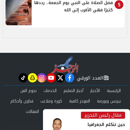
فضل الصلاة على النبي يوم الجمعة.. رددها
5
كثيرًا فهي الأقرب إلى الله
العدد الورقي
tiktok
snapchat
instagram
youtube
twitter
facebook
newspaper
الرئيسية
الأخبار
أخبار التعليم
الخدمات
نجوم الفن
بيزنس وبورصة
الموجز كافية
كورة وملاعب
فتاوى وأحكام
صحة وجمال
عرب وعالم
حوادث ومحاكم
المقالات
مقال رئيس التحرير
inst
العدد الورقي
حين تتكلم الجغرافيا