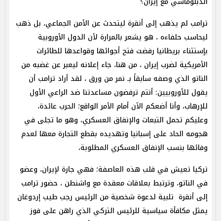
الدبلوماسي مع إيران؟
ترامب لم يذهب إلى أنقرة ليتحدث عن الأمن الجماعي، بل ذهب
ليحاسب حلفاءه ، هو يشعر بالمرارة لأن الدول الأوروبية
بإستثناء بريطانيا رفضت فتح أجوائها وقواعدها للطائرات
الأمريكية لضرب إيران ، من هنا، جاء إعلانه ليعبر عن غضبه من
الناتو الذي وصفه سابقاً بـ نمر من ورق ، لقد أراد ترامب أن
يقول للأوروبيين: أنتم ترفضون مساعدتنا ضد الراعي الأول
للإرهاب، وأنا أضعكم الآن أمام الأمر الواقع؛ الحرب عائدة،
وعليكم تحمل التبعات والإنفاق العسكري، وهو ما تجلى في
هجومه الحاد على إسبانيا وتهديده بقطع التجارة معها لعدم
وفائها بنسب الإنفاق العسكري المطلوبة،
تركيا تعيش في قلب هذه العاصفة؛ فهي جارة لإيران، وعضو
في الناتو، وترتبط بعلاقات معقدة مع واشنطن ، حضور ترامب
إلى أنقرة تلبية لدعوة شخصية من الرئيس رجب طيب إردوغان
يمثل مكافأة سياسية للرئيس التركي الذي راهن على فوز