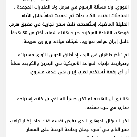
النووي، ولا مسألة الرسوم في هرمز، ولا المليارات المجمدة ،
المباحثات الفنية بالكاد بدأت ثم تجمدت تماماً،خلال الأيام
القليلة الماضية، إستُهدفت ثلاث سفن تجارية في مضيق هرمز،
فوجهت القيادة المركزية ضربة هائلة شملت أكثر من 80 هدفاً
داخل إيران مواقع صواريخ، شبكات قيادة، وزوارق سريعة،
لم تتأخر طهران فى الرد ، إذ أطلق الحرس الثوري مسيراته
وصواريخه بإتجاه القواعد الأمريكية في البحرين والكويت، معلناً
أن أي بقعة تُستخدم لضرب إيران هي هدف مشروع،
هنا نرى أن الهدنة لم تكن جسراً للسلام، بل كانت إستراحة
محارب في حرب ممتدة،
لكن السؤال الجوهري الذي يفرض نفسه هنا: لماذا إختار ترامب
منبر الناتو في أنقرة ليعلن رصاصة الرحمة على المسار