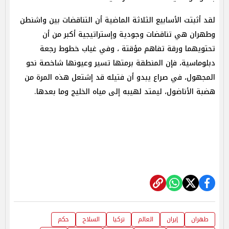
لقد أثبتت الأسابيع الثلاثة الماضية أن التناقضات بين واشنطن
وطهران هي تناقضات وجودية وإستراتيجية أكبر من أن
تحتويهما ورقة تفاهم مؤقتة ، وفي غياب خطوط رجعة
دبلوماسية، فإن المنطقة برمتها تسير وعيونها شاخصة نحو
المجهول، في صراع يبدو أن فتيله قد إشتعل هذه المرة من
هضبة الأناضول، ليمتد لهيبه إلى مياه الخليج وما بعدها.
طهران
إيران
العالم
تركيا
السلاح
حكم