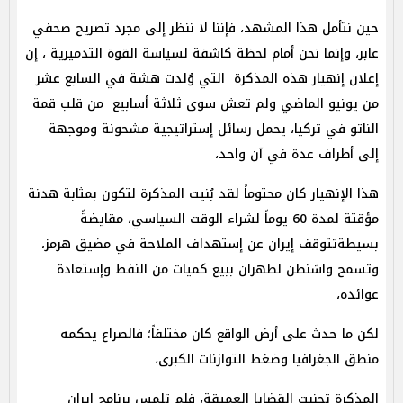
حين نتأمل هذا المشهد، فإننا لا ننظر إلى مجرد تصريح صحفي
عابر، وإنما نحن أمام لحظة كاشفة لسياسة القوة التدميرية ، إن
إعلان إنهيار هذه المذكرة التي وُلدت هشة في السابع عشر
من يونيو الماضي ولم تعش سوى ثلاثة أسابيع من قلب قمة
الناتو في تركيا، يحمل رسائل إستراتيجية مشحونة وموجهة
إلى أطراف عدة في آن واحد،
هذا الإنهيار كان محتوماً لقد بُنيت المذكرة لتكون بمثابة هدنة
مؤقتة لمدة 60 يوماً لشراء الوقت السياسي، مقايضةً
بسيطةتتوقف إيران عن إستهداف الملاحة في مضيق هرمز،
وتسمح واشنطن لطهران ببيع كميات من النفط وإستعادة
عوائده،
لكن ما حدث على أرض الواقع كان مختلفاً؛ فالصراع يحكمه
منطق الجغرافيا وضغط التوازنات الكبرى،
المذكرة تجنبت القضايا العميقة، فلم تلمس برنامج إيران