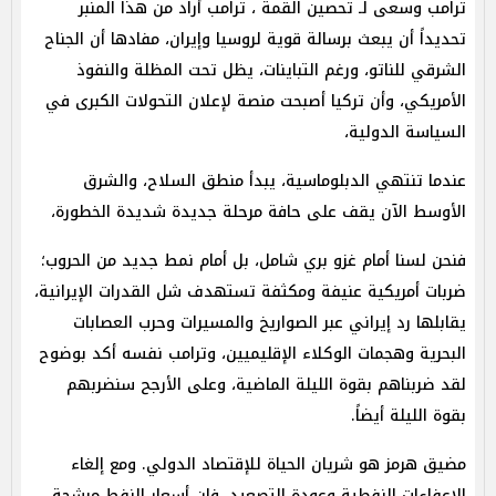
ترامب وسعى لـ تحصين القمة ، ترامب أراد من هذا المنبر
تحديداً أن يبعث برسالة قوية لروسيا وإيران، مفادها أن الجناح
الشرقي للناتو، ورغم التباينات، يظل تحت المظلة والنفوذ
الأمريكي، وأن تركيا أصبحت منصة لإعلان التحولات الكبرى في
السياسة الدولية،
عندما تنتهي الدبلوماسية، يبدأ منطق السلاح، والشرق
الأوسط الآن يقف على حافة مرحلة جديدة شديدة الخطورة،
فنحن لسنا أمام غزو بري شامل، بل أمام نمط جديد من الحروب؛
ضربات أمريكية عنيفة ومكثفة تستهدف شل القدرات الإيرانية،
يقابلها رد إيراني عبر الصواريخ والمسيرات وحرب العصابات
البحرية وهجمات الوكلاء الإقليميين، وترامب نفسه أكد بوضوح
لقد ضربناهم بقوة الليلة الماضية، وعلى الأرجح سنضربهم
بقوة الليلة أيضاً.
مضيق هرمز هو شريان الحياة للإقتصاد الدولي. ومع إلغاء
الإعفاءات النفطية وعودة التصعيد، فإن أسعار النفط مرشحة