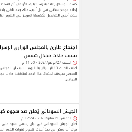
كشفت وسائل إعلامية إسرائيلية، الأربعاء، أن السلط
إخلاء مجمع سكني في تل أبيب، ذلك بعد تلقي بلاغ 
حدث أمني التفاصيل تكشفها الموجز في التقرير التا
اجتماع طارئ بالمجلس الوزاري الإسرا
بسبب حادث مجدل شمس
السبت 27/يوليو/2024 - 11:50 م
أعلنت القناة 13 الإسرائيلية اليوم السبت أن ال
المصغر سيعقد اجتماعًا غدًا الأحد لمناقشة حاد
الجولان.
الجيش السوداني يُعلن صد هجوم كبير
الخميس 25/مايو/2023 - 12:24 م
أعلن الجيش السودانى في بيان رسمي نشره على ح
بوك أنه تمكن من صد أحدث هجوم لقوات الدعم الس