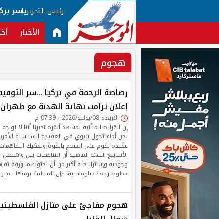
رئيس التحرير
ياسر برك
الأخبار
أخب
هجوم
رصاصة الرحمة في تركيا ...سر التوقي
إعلان ترامب نهاية الهدنة مع طهران
الأربعاء 08/يوليو/2026 - 07:39 م
إن القراءة المتأنية لمشهد أنقرة تخبرنا أننا لا نواجه
نحن أمام تحول بنيوي في العقيدة السياسية الأمري
عقيدة تقوم على الحسم بالقوة وتفكيك التفاهمات ال
الأسابيع الثلاثة الماضية أن التناقضات بين واشنط
وجودية وإستراتيجية أكبر من أن تحتويهما ورقة تف
خطوط رجعة دبلوماسية، فإن المنطقة برمتها تسير
هجوم مفاجئ على منازل الفلسطيني
شمال الخليل