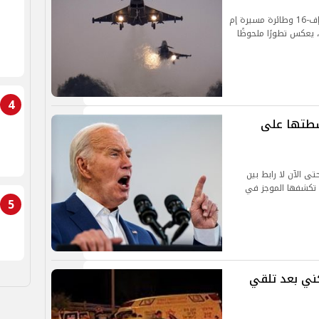
يشكل استهداف الحوثيين لمقاتلة أمريكية من طراز إف-16 وطائرة مسيرة إم
ق، يعكس تطورًا ملحوظًا
4
نشطتها على
تى الآن لا رابط بين
 تكشفها الموجز في
5
ني بعد تلقي