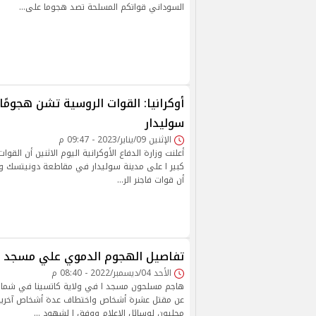
السوداني قواتكم المسلحة تصد هجوما على…
أوكرانيا: القوات الروسية تشن هجومًا 
سوليدار
الإثنين 09/يناير/2023 - 09:47 م
أعلنت وزارة الدفاع الأوكرانية اليوم الاثنين أن الق
كبير ا على مدينة سوليدار في مقاطعة دونيتسك وأض
أن قوات فاجنر الر…
تفاصيل الهجوم الدموي علي مسجد ف
الأحد 04/ديسمبر/2022 - 08:40 م
هاجم مسلحون مسجد ا في ولاية كاتسينا في شمال غ
عن مقتل عشرة أشخاص واختطاف عدة أشخاص آخرين
محليون لوسائل الإعلام ووفق ا لشهود …