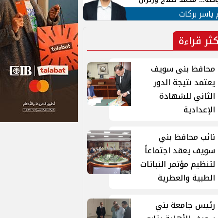
ية في الشارع التركي
 ياسر بركات
كثر قراءة
محافظ بنى سويف
يعتمد نتيجة الدور
الثاني للشهادة
الإعدادية
نائب محافظ بني
سويف يعقد اجتماعاً
لتنظيم مؤتمر النباتات
الطبية والعطرية
رئيس جامعة بني