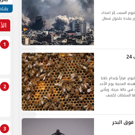
الهو
بقلم
م السبت، إثر اعتداء
 ببلدة حلحول شمال
الأ
1
هجـ ـوم غامض لنحل في فرنسا يصيب 24
م، قراراً بإعدام خلايا
ته المدينة يوم الأحد
2
ن بينهم ثلاثة في حالة حرجة. ويأتي
قتها السلطات لكشف
فوق البحر
3