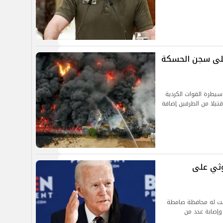
لى سجن الحسكة
يطرة القوات الكردية
 الحسكة في سوريا ما أدى لمقتل أكثر من 65 قتيلا من الطرفين إضافة
وثي على
رضت له محافظة صامطة
وإصابة عدد من