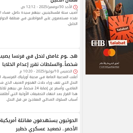
الأحد 30/نوفمبر/2025 - 12:12 ص
أُصيب ستة فلسطينيين، بينهم سيدة حامل، مساء اليو
نفذه مستعمرون على المواطنين في منطقة الحواور
الخليل.
شخصاً..والسلطات تقرر إعدام الخلايا
الخميس 10/يوليو/2025 - 10:20 م
أعلنت المدعية العامة في مدينة أورلياك الفرنسية، اليو
النحل التي تقف وراء حادث الهجوم العنيف الذي شهد
الماضي، وأسفر عن إصابة 24 شخصاً، م
هذا القرار بعد انتهاء التحقيقات الأولية التي أطل
أسباب السلوك العدائي المفاجئ من قبل النحل.
الحوثيون يستهدفون مقاتلة أمريكية 
الأحمر.. تصعيد عسكري خطير