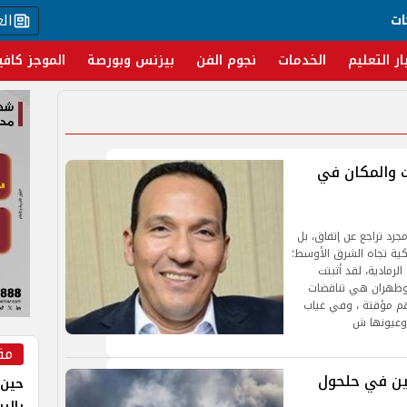
ال
ات
ار التعليم
الخدمات
نجوم الفن
بيزنس وبورصة
الموجز كافي
ت والمكان في
 مجرد تراجع عن إتفاق، بل
كية تجاه الشرق الأوسط؛
رمادية، لقد أثبتت
ن وطهران هي تناقضات
اهم مؤقتة ، وفي غياب
 وعيونها ش
مق
ين في حلحول
حين 
بالر