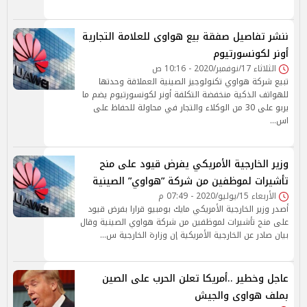
ننشر تفاصيل صفقة بيع هواوى للعلامة التجارية
أونر لكونسورتيوم
الثلاثاء 17/نوفمبر/2020 - 10:16 ص
تبيع شركة هواوي تكنولوجيز الصينية العملاقة وحدتها
للهواتف الذكية منخفضة التكلفة أونر لكونسورتيوم يضم ما
يربو على 30 من الوكلاء والتجار في محاولة للحفاظ على
اس…
وزير الخارجية الأمريكي يفرض قيود على منح
تأشيرات لموظفين من شركة ”هواوي” الصينية
الأربعاء 15/يوليو/2020 - 07:49 م
أصدر وزير الخارجية الأمريكي مايك بومبيو قرارا بفرض قيود
على منح تأشيرات لموظفين من شركة هواوي الصينية وقال
بيان صادر عن الخارجية الأمريكية إن وزارة الخارجية س…
عاجل وخطير ..أمريكا تعلن الحرب على الصين
بملف هواوى والجيش