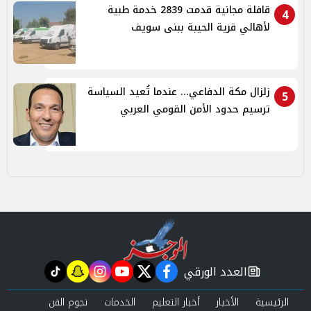
قافلة مجانية قدمت 2839 خدمة طبية
4
لأهالي قرية الحيبة ببنى سويف
زلزال مكة الدفاعي... عندما تُعيد السياسة
5
ترسيم حدود الأمن القومي العربي
العدد الورقي
tiktok
snapchat
instagram
youtube
twitter
facebook
newspaper
الرئيسية
الأخبار
أخبار التعليم
الخدمات
نجوم الفن