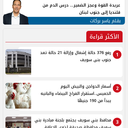
عربدة القوة وعجز الضمير... درس الدم من
قلنديا إلى جنوب لبنان
بقلم ياسر بركات
الأكثر قراءة
رفع 376 حالة إشغال وإزالة 21 حالة تعد
1
جنوب بنى سويف
أسعار الدواجن والبيض اليوم
2
الخميس..استقرار الفراخ البيضاء والبانيه
يبدأ من 190 جنيهًا
محافظ بني سويف يجتمع بلجنة مبادرة بني
3
سويف محافظة صديقة لذوي الإعاقة