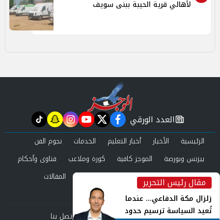
لأهالي قرية الحيبة ببنى سويف
العدد الورقي
tiktok
snapchat
instagram
youtube
twitter
facebook
newspaper
الرئيسية
الأخبار
أخبار التعليم
الخدمات
نجوم الفن
بيزنس وبورصة
الموجز كافية
كورة وملاعب
فتاوى وأحكام
صحة وجمال
عرب وعالم
حوادث ومحاكم
المقالات
مقال رئيس التحرير
inst
العدد الورقي
زلزال مكة الدفاعي... عندما
تُعيد السياسة ترسيم حدود
من نحن
سياسة الخصوصية
اتصل بنا