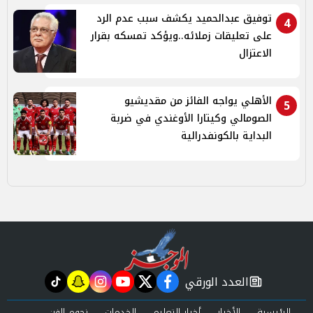
توفيق عبدالحميد يكشف سبب عدم الرد
4
على تعليقات زملائه..ويؤكد تمسكه بقرار
الاعتزال
الأهلي يواجه الفائز من مقديشيو
5
الصومالي وكيتارا الأوغندي في ضربة
البداية بالكونفدرالية
العدد الورقي
tiktok
snapchat
instagram
youtube
twitter
facebook
newspaper
الرئيسية
الأخبار
أخبار التعليم
الخدمات
نجوم الفن