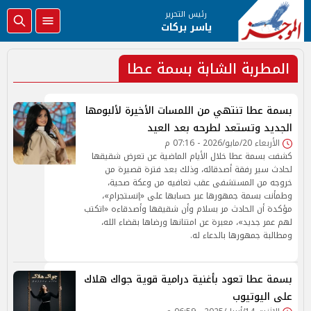
رئيس التحرير
ياسر بركات
المطربة الشابة بسمة عطا
بسمة عطا تنتهي من اللمسات الأخيرة لألبومها
الجديد وتستعد لطرحه بعد العيد
الأربعاء 20/مايو/2026 - 07:16 م
كشفت بسمة عطا خلال الأيام الماضية عن تعرض شقيقها
لحادث سير رفقة أصدقائه، وذلك بعد فترة قصيرة من
خروجه من المستشفى عقب تعافيه من وعكة صحية،
وطمأنت بسمة جمهورها عبر حسابها على «إنستجرام»،
مؤكدة أن الحادث مر بسلام وأن شقيقها وأصدقاءه «اتكتب
لهم عمر جديد»، معبرة عن امتنانها ورضاها بقضاء الله،
ومطالبة جمهورها بالدعاء له.
بسمة عطا تعود بأغنية درامية قوية جواك هلاك
على اليوتيوب