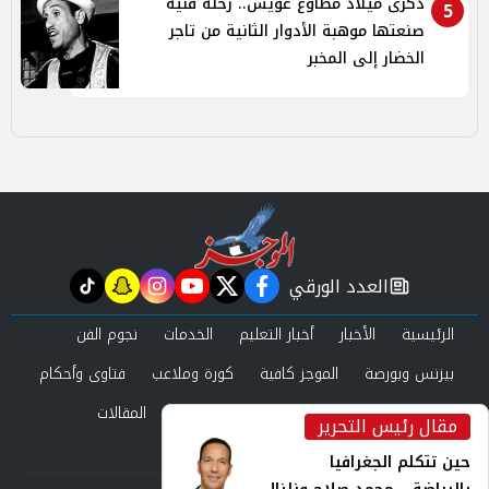
ذكرى ميلاد مطاوع عويس.. رحلة فنية
5
صنعتها موهبة الأدوار الثانية من تاجر
الخضار إلى المخبر
العدد الورقي
tiktok
snapchat
instagram
youtube
twitter
facebook
newspaper
الرئيسية
الأخبار
أخبار التعليم
الخدمات
نجوم الفن
بيزنس وبورصة
الموجز كافية
كورة وملاعب
فتاوى وأحكام
صحة وجمال
عرب وعالم
حوادث ومحاكم
المقالات
مقال رئيس التحرير
inst
العدد الورقي
حين تتكلم الجغرافيا