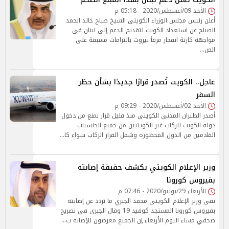
الأحد 09/أغسطس/2020 - 05:18 م
أعلن رئيس مجلس الوزراء الكويتى الشيخ صباح خالد الحمد
الصباح عن استعداد الكويت لتقديم الدعم إلى لبنان فى
مواجهة كارثة انفجار مرفأ بيروت بالتزامات مسبقة على
الص…
عاجل.. الكويت تُصدر قرارًا جديدًا بشأن حظر
السفر
الأحد 02/أغسطس/2020 - 09:29 م
أصدر الطيران المدني الكويتي منذ قليل قرار بمنع من دخول
دولة الكويت للركاب غير الكويتيين من جميع الجنسيات
القادمين من الدول المحظورة وشمل القرار الركاب سواء كا…
وزير الإعلام الكويتي يكشف حقيقة إصابته
بفيروس كورونا
الأربعاء 29/يوليو/2020 - 07:46 م
نفى وزير الإعلام الكويتي محمد الجبري ما تردد عن إصابته
بفيروس كورونا المستجد كوفيد 19 وقال الجبري في تصريح
صحفي مساء اليوم الأربعاء إن الجميع معرضون للإصابة ب…