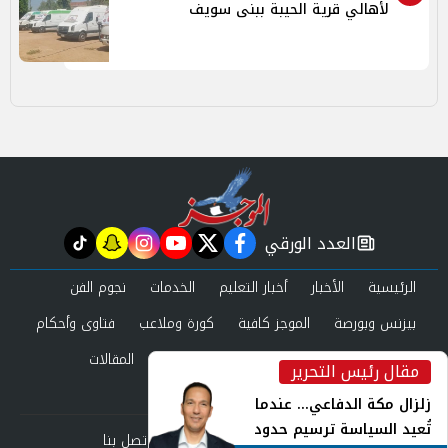
لأهالي قرية الحيبة ببنى سويف
العدد الورقي
tiktok
snapchat
instagram
youtube
twitter
facebook
newspaper
الرئيسية
الأخبار
أخبار التعليم
الخدمات
نجوم الفن
بيزنس وبورصة
الموجز كافية
كورة وملاعب
فتاوى وأحكام
صحة وجمال
عرب وعالم
حوادث ومحاكم
المقالات
مقال رئيس التحرير
inst
العدد الورقي
زلزال مكة الدفاعي... عندما
تُعيد السياسة ترسيم حدود
من نحن
سياسة الخصوصية
اتصل بنا