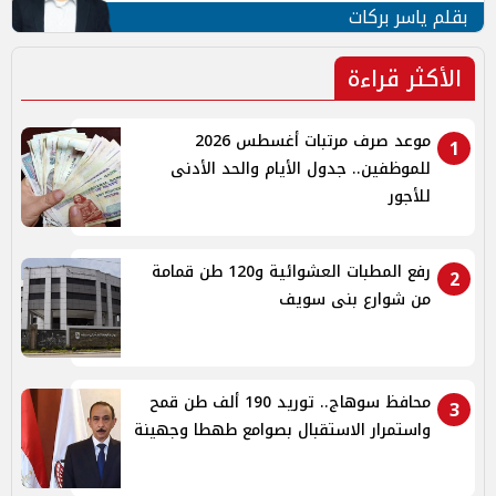
بقلم ياسر بركات
الأكثر قراءة
موعد صرف مرتبات أغسطس 2026
1
للموظفين.. جدول الأيام والحد الأدنى
للأجور
رفع المطبات العشوائية و120 طن قمامة
2
من شوارع بنى سويف
محافظ سوهاج.. توريد 190 ألف طن قمح
3
واستمرار الاستقبال بصوامع طهطا وجهينة