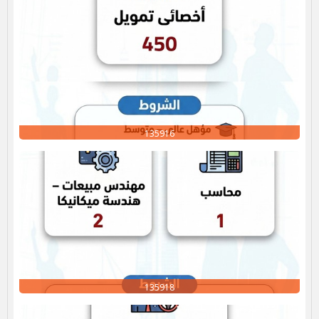
135916
135918