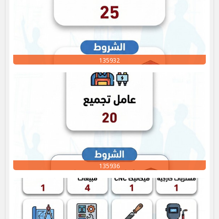
135932
135936