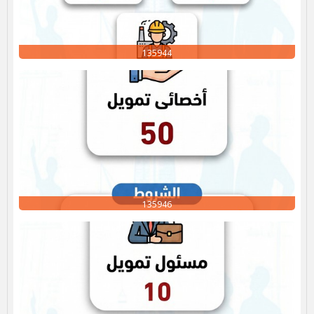
135944
135946