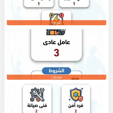
135942
135940