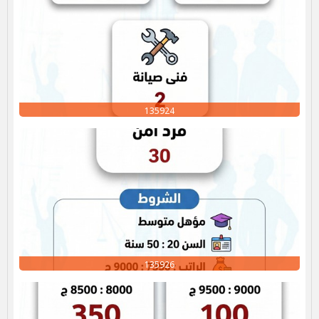
135924
135926