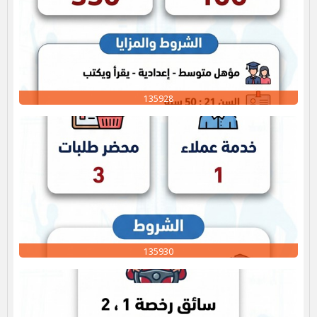
135928
135930