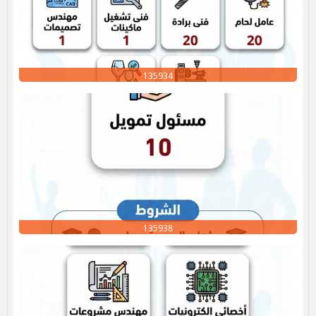
135934
135938