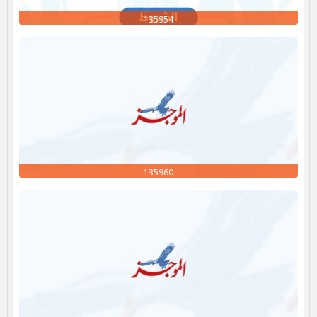
135954
135960