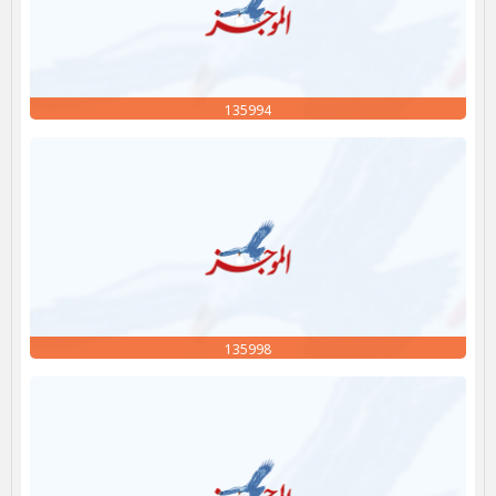
135994
135998