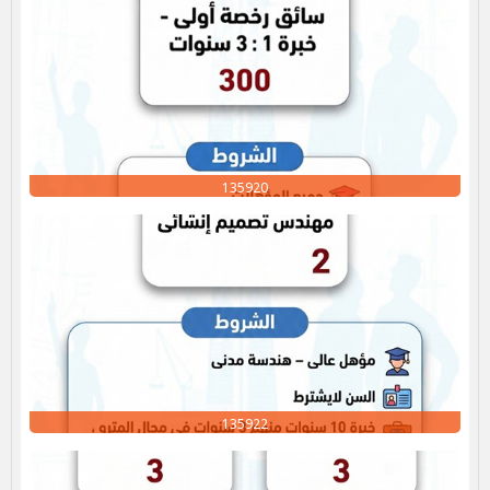
135920
135922