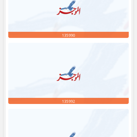
135990
135992