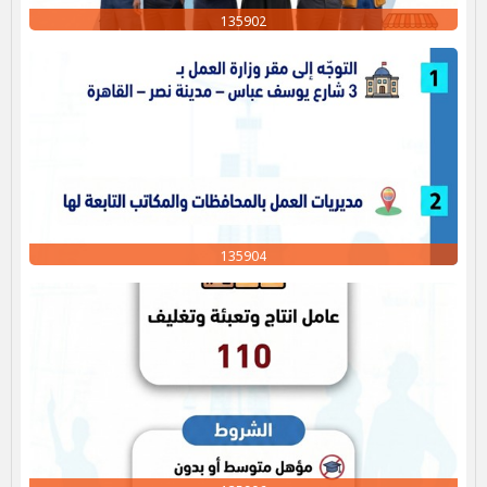
135902
135904