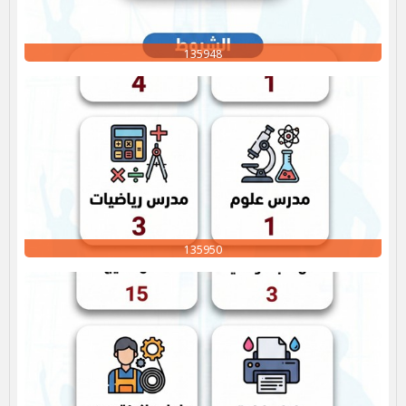
135948
135950