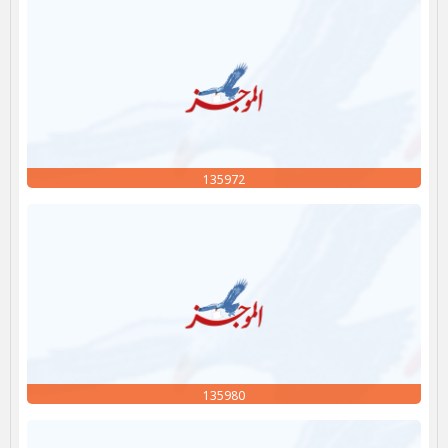
135972
135980