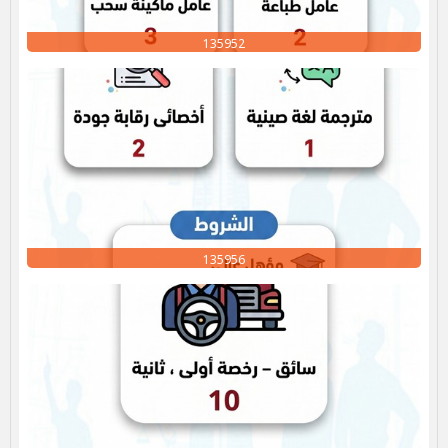
135952
135956