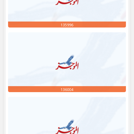
135996
136004