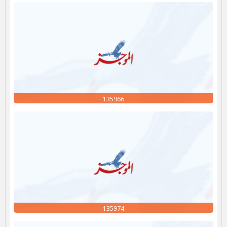
135966
135974