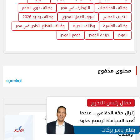
وظائف المحافظات
التوظيف في مصر
وظائف ذوي الهمم
التدريب المهني
سوق العمل المصري
وظائف يونيو 2026
وظائف القاهرة
وظائف الجيزة
وظائف القطاع الخاص في مصر
الموجز
جريدة الموجز
موقع الموجز
محتوى مدفوع
مقال رئيس التحرير
inst
لا يفوتك
زلزال مكة الدفاعي... عندما
«اسأل وزارة العمل».. تفاصيل أول قناة رقمية
تُعيد السياسة ترسيم حدود
موحدة للرد على استفسارات المواطنين عبر
الأمن القومي العربي
بقلم ياسر بركات
واتساب