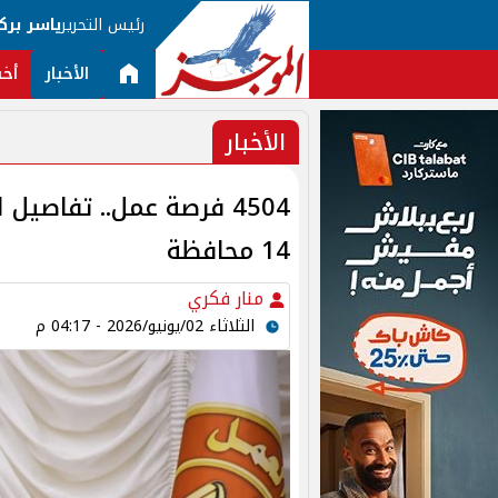
رئيس التحرير
ياسر برك
الأخبار
أخب
الأخبار
4504 فرصة عمل.. تفاصي
14 محافظة
منار فكري
الثلاثاء 02/يونيو/2026 - 04:17 م