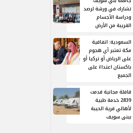
جامعة بني سويف
تشارك في ورشة لرصد
ودراسة الأجسام
القريبة من الأرض
السعودية: اتفاقية
مكة تعتبر أي هجوم
على الرياض أو تركيا أو
باكستان اعتداءً على
الجميع
قافلة مجانية قدمت
2839 خدمة طبية
لأهالي قرية الحيبة
ببنى سويف