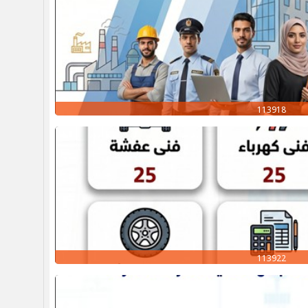
113918
113922