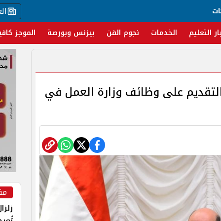
ال
ات
ار التعليم
الخدمات
نجوم الفن
بيزنس وبورصة
الموجز كافي
ل التقديم على وظائف وزارة العمل في
مق
زلزا
تُعي