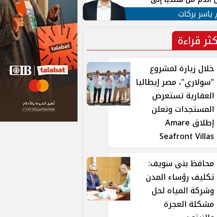
 لبنان
 ياسر بركات
كثر قراءة
خلال زيارة لمشروع
"سولاري"، مصر إيطاليا
العقارية تستعرض
المستجدات وتعلن
إطلاق Amare
Seafront Villas
محافظ بنى سويف:
تكليف رؤساء المدن
وشركة المياه لحل
مشكلة العجرة