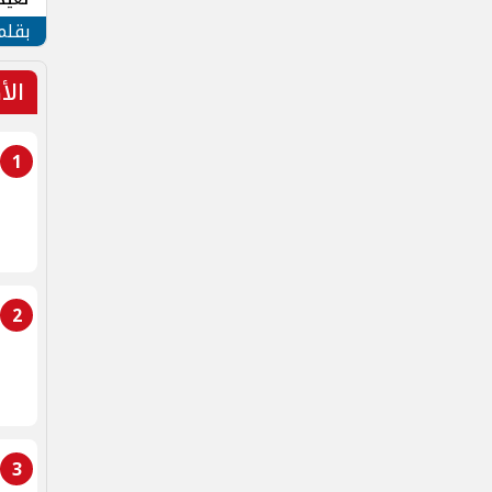
الأم
بقلم
الأ
1
2
3