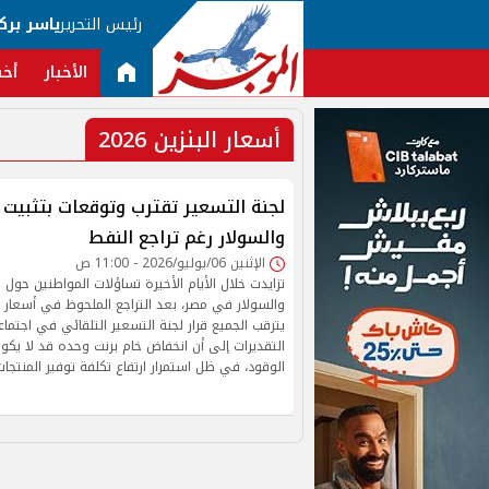
رئيس التحرير
ياسر برك
الأخبار
أخب
أسعار البنزين 2026
لجنة التسعير تقترب وتوقعات بتثبيت أ
والسولار رغم تراجع النفط
الإثنين 06/يوليو/2026 - 11:00 ص
تزايدت خلال الأيام الأخيرة تساؤلات المواطنين حول م
والسولار في مصر، بعد التراجع الملحوظ في أسعار ال
يترقب الجميع قرار لجنة التسعير التلقائي في اجتماع
التقديرات إلى أن انخفاض خام برنت وحده قد لا يكون
الوقود، في ظل استمرار ارتفاع تكلفة توفير المنتجات ا