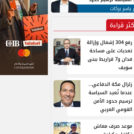
ن القومي العربي
 ياسر بركات
كثر قراءة
رفع 304 إشغال وإزالة
تعديات على مساحة
فدان و7 قراريط ببنى
سويف
زلزال مكة الدفاعي...
عندما تُعيد السياسة
ترسيم حدود الأمن
القومي العربي
موعد صرف معاش