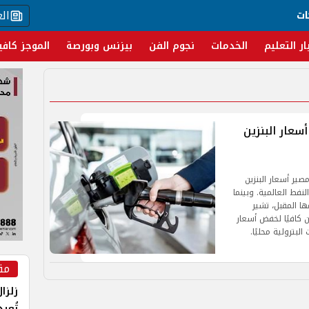
ال
ات
ار التعليم
الخدمات
نجوم الفن
بيزنس وبورصة
الموجز كافي
سعار البنزين
صير أسعار البنزين
نفط العالمية. وبينما
ها المقبل، تشير
 كافيًا لخفض أسعار
لبترولية محليًا.
مق
زلزا
تُعي