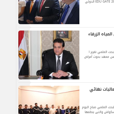
الجامعة في فعاليات معرض وملتقى إيديوجيت EDU GATE 2022 الدولي
المياه الزرقاء
بحث العلمي تقرير ا
ئيس معهد بحوث أمراض
فعاليات نهائي
البحث العلمي صباح اليوم
لإسكواش والتى ينظمها