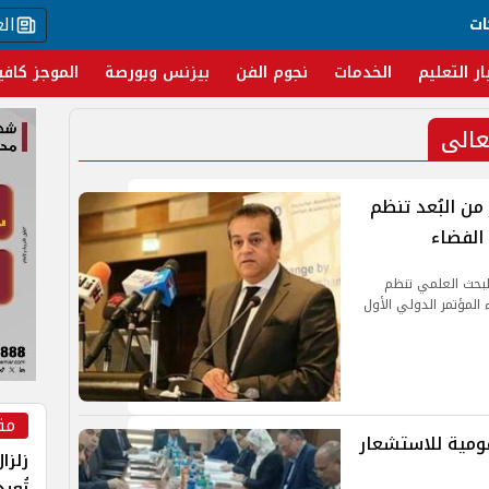
ال
ات
ار التعليم
الخدمات
نجوم الفن
بيزنس وبورصة
الموجز كافي
عالى
من البُعد تنظم
الفضاء
والبحث العلمي تنظم
المؤتمر الدولي الأول
مق
ومية للاستشعار
زلزا
تُعي