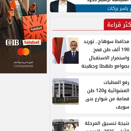
ن القومي العربي
 ياسر بركات
كثر قراءة
محافظ سوهاج.. توريد
190 ألف طن قمح
واستمرار الاستقبال
بصوامع طهطا وجهينة
رفع المطبات
العشوائية و120 طن
قمامة من شوارع بنى
سويف
نتيجة تنسيق المرحلة