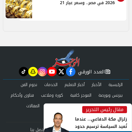
2026 في مصر.. وسعر عيار 21
العدد الورقي
tiktok
snapchat
instagram
youtube
twitter
facebook
newspaper
الرئيسية
الأخبار
أخبار التعليم
الخدمات
نجوم الفن
بيزنس وبورصة
الموجز كافية
كورة وملاعب
فتاوى وأحكام
صحة وجمال
عرب وعالم
حوادث ومحاكم
المقالات
مقال رئيس التحرير
inst
العدد الورقي
زلزال مكة الدفاعي... عندما
تُعيد السياسة ترسيم حدود
من نحن
سياسة الخصوصية
اتصل بنا