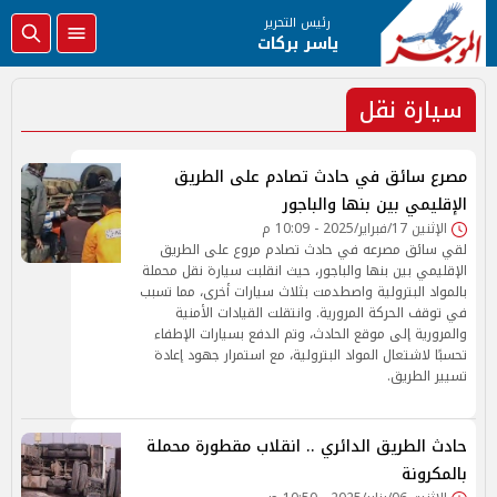
رئيس التحرير
ياسر بركات
سيارة نقل
مصرع سائق في حادث تصادم على الطريق
الإقليمي بين بنها والباجور
الإثنين 17/فبراير/2025 - 10:09 م
لقي سائق مصرعه في حادث تصادم مروع على الطريق
الإقليمي بين بنها والباجور، حيث انقلبت سيارة نقل محملة
بالمواد البترولية واصطدمت بثلاث سيارات أخرى، مما تسبب
في توقف الحركة المرورية. وانتقلت القيادات الأمنية
والمرورية إلى موقع الحادث، وتم الدفع بسيارات الإطفاء
تحسبًا لاشتعال المواد البترولية، مع استمرار جهود إعادة
تسيير الطريق.
حادث الطريق الدائري .. انقلاب مقطورة محملة
بالمكرونة