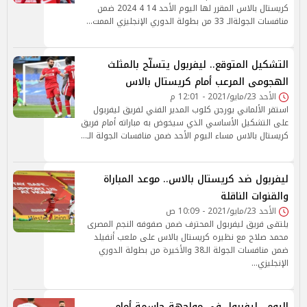
كريستال بالاس المقرر لها اليوم الأحد 14 4 2024 ضمن
منافسات الجولةالـ 33 من بطولة الدوري الإنجليزي الممت…
التشكيل المتوقع.. ليفربول يتسلّح بالمثلث
الهجومى المرعب أمام كريستال بالاس
الأحد 23/مايو/2021 - 12:01 م
استقر الألماني يورجن كلوب المدير الفني لفريق ليفربول
على التشكيل الأساسي الذي سيخوض به مباراته أمام فريق
كريستال بالاس مساء اليوم الأحد ضمن منافسات الجولة الـ…
ليفربول ضد كريستال بالاس.. موعد المباراة
والقنوات الناقلة
الأحد 23/مايو/2021 - 10:09 ص
يلتقى فريق ليفربول المحترف ضمن صفوفه النجم المصرى
محمد صلاح مع نظيره كريستال بالاس على ملعب أنفيلد
ضمن منافسات الجولة الـ38 والأخيرة من بطولة الدوري
الإنجليزي…
اليوم.. ليفربول في مواجهة حاسمة أمام