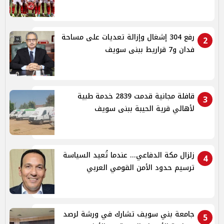
رفع 304 إشغال وإزالة تعديات على مساحة
2
فدان و7 قراريط ببنى سويف
قافلة مجانية قدمت 2839 خدمة طبية
3
لأهالي قرية الحيبة ببنى سويف
زلزال مكة الدفاعي... عندما تُعيد السياسة
4
ترسيم حدود الأمن القومي العربي
جامعة بني سويف تشارك في ورشة لرصد
5