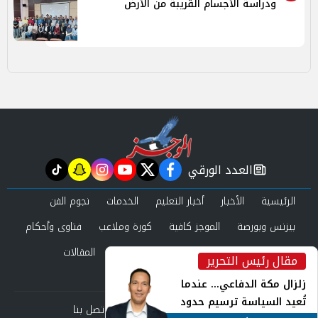
ودراسة الأجسام القريبة من الأرض
العدد الورقي
tiktok
snapchat
instagram
youtube
twitter
facebook
newspaper
الرئيسية
الأخبار
أخبار التعليم
الخدمات
نجوم الفن
بيزنس وبورصة
الموجز كافية
كورة وملاعب
فتاوى وأحكام
صحة وجمال
عرب وعالم
حوادث ومحاكم
المقالات
مقال رئيس التحرير
inst
العدد الورقي
زلزال مكة الدفاعي... عندما
تُعيد السياسة ترسيم حدود
من نحن
سياسة الخصوصية
اتصل بنا